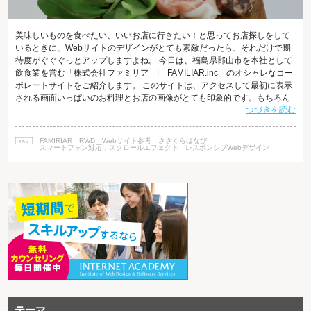
美味しいものを食べたい、いいお店に行きたい！と思ってお店探しをして
いるときに、Webサイトのデザインがとても素敵だったら、それだけで期
待度がぐぐぐっとアップしますよね。 今日は、福島県郡山市を本社として
飲食業を営む「株式会社ファミリア | FAMILIAR.inc」のオシャレなコー
ポレートサイトをご紹介します。 このサイトは、アクセスして最初に表示
される画面いっぱいのお料理とお店の画像がとても印象的です。もちろん
つづきを読む
画像だけではなく、スクロールエフェクトを効果的に使ったレスポンシブ
Webデザイン（以下 RWD）のサイトなので、シンプルながらも、印象に
残るサイトに仕上がっています。 最近では、JavaScriptとCSSで作成する
FAMIRIAR
RWD
Webサイト参考
ささくらはなび
スクロールエフェクトやアニメーションは、特別な技術ではなく、Web
スマートフォン対応，スクロールエフェクト
レスポンシブWebデザイン
テーマ