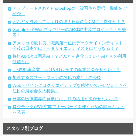
アップデートされたPhotoshopの「被写体を選択」機能をご
紹介！
どんどん波及していくITの波！日産の新CMにも変化が！？
Googleが全WebブラウザーのAR体験実装プロジェクトを発
表！
アメリカで最も良い職業第一位はデータサイエンティスト！
今後の日本ではデータサイエンティストはどうなる！？
将棋AIの次は囲碁AI！？どんどん進化していくAIとその利用
価値とは
IT×自動車産業。もはやITは全ての産業に欠かせない！？
加速するスマートフォンのAI化の波とITの今後
Webデザインにはクリエイティブな感性が欠かせない！？今
注目の展示会を大特集！
日本の医療業界の発展には、ITの活用が欠かせない！？
ロジテックがVR空間でキーボードを使うための開発キット
を発表
スタッフ別ブログ