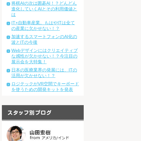
将棋AIの次は囲碁AI！？どんどん
進化していくAIとその利用価値と
は
IT×自動車産業。もはやITは全て
の産業に欠かせない！？
加速するスマートフォンのAI化の
波とITの今後
Webデザインにはクリエイティブ
な感性が欠かせない！？今注目の
展示会を大特集！
日本の医療業界の発展には、ITの
活用が欠かせない！？
ロジテックがVR空間でキーボード
を使うための開発キットを発表