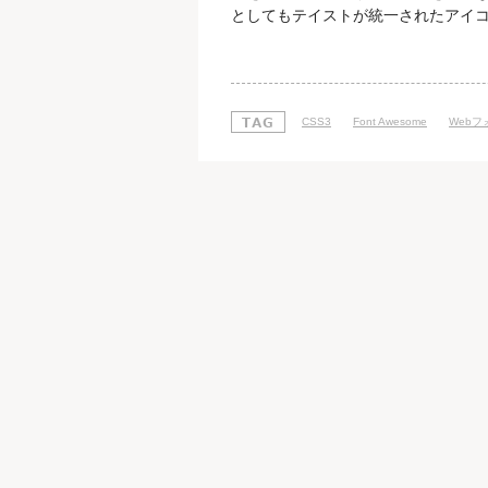
としてもテイストが統一されたアイコ
使われるようになってきているアイ
BootStrapでも使われている「Fon
ォント」と言えば当然、文字の書体
CSS3
Font Awesome
Webフ