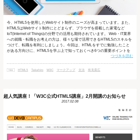
今、HTML5を使用したWebサイト制作のニーズが高まっています。また、
HTML5はWebサイト制作にとどまらず、ブラウザを搭載した家電など
IoT(Internet of Things)の分野での活用も期待されています。 Web・IT業界
への就職・転職をお考えの方は、様々な場で活用できるHTML5のスキルを
つけて、転職を有利にしましょう。今回は、HTMLをすでに勉強したこと
がある方向けに、HTML5を学ぶ上で知っておくべき6つの重要ポイントを
つづきを読む
ご紹介します。 マークアップする前の指定方法 DOCTYPE宣言 HTML4.01
では、HTMLの先頭に記述するDOCTYPE宣言は長いものでしたが、
HTML5の場合は以下のように簡潔になりました。 <!DOCTYPE html>
HTML5
Takahiro
W3C
マークアップ
文法
有滝貴広
DOCT
超人気講座！「W3C公式HTML5講座」2月開講のお知らせ
2017.02.08