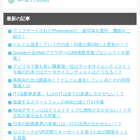
学べるコラム(162)
最新の記事
アップデートされたPhotoshopの「被写体を選択」機能をご
紹介！
どんどん波及していくITの波！日産の新CMにも変化が！？
Googleが全WebブラウザーのAR体験実装プロジェクトを発
表！
アメリカで最も良い職業第一位はデータサイエンティスト！
今後の日本ではデータサイエンティストはどうなる！？
将棋AIの次は囲碁AI！？どんどん進化していくAIとその利用
価値とは
IT×自動車産業。もはやITは全ての産業に欠かせない！？
加速するスマートフォンのAI化の波とITの今後
Webデザインにはクリエイティブな感性が欠かせない！？今
注目の展示会を大特集！
日本の医療業界の発展には、ITの活用が欠かせない！？
ロジテックがVR空間でキーボードを使うための開発キット
を発表