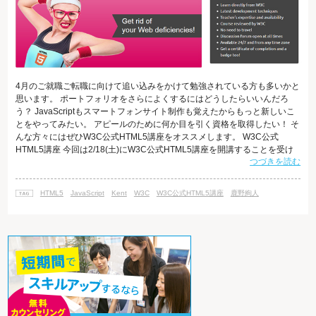
4月のご就職ご転職に向けて追い込みをかけて勉強されている方も多いかと
思います。 ポートフォリオをさらによくするにはどうしたらいいんだろ
う？ JavaScriptもスマートフォンサイト制作も覚えたからもっと新しいこ
とをやってみたい。 アピールのために何か目を引く資格を取得したい！ そ
んな方々にはぜひW3C公式HTML5講座をオススメします。 W3C公式
HTML5講座 今回は2/18(土)にW3C公式HTML5講座を開講することを受け
つづきを読む
まして前に講座の魅力をまとめてお伝えします。 W3C公式HTML5講座の
魅力3点 １．正しい"HTML5コーディング"がマスターできる！ 日本で唯
一、W3C公式の名を冠することを許された講座ですので、最新、そして正
HTML5
JavaScript
Kent
W3C
W3C公式HTML5講座
鹿野絢人
確な情報を元にWebサイトを制作することができるよ