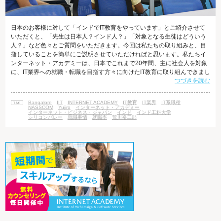
日本のお客様に対して「インドでIT教育をやっています」とご紹介させて
いただくと、「先生は日本人？インド人？」「対象となる生徒はどういう
人？」など色々とご質問をいただきます。今回は私たちの取り組みと、目
指していることを簡単にご説明させていただければと思います。私たちイ
ンターネット・アカデミーは、日本でこれまで20年間、主に社会人を対象
に、IT業界への就職・転職を目指す方々に向けたIT教育に取り組んできまし
つづきを読む
た。私たちがインドで展開している教育事業も、基本的なコンセプトは同
じです。講師はすべて自社の正社員で、日本人とインド人の混成チームで
授業を担当しており、対象となる方はIT業界への就職・転職を目指す大学
Bangalore
IIT
INTERNET ACADEMY
IT教育
IT業界
IT系職種
生、社会人をはじめ、自営業や起業を目指すビジネスマンから主婦の方ま
NASSCOM
Yujiro
インターネット・アカデミー
インターネット・ビジネス・ジャパン
インド
インド工科大学
で幅広いです。アメリカ、ボ
シリコンバレー
就職事情
就職率
荒川裕二郎