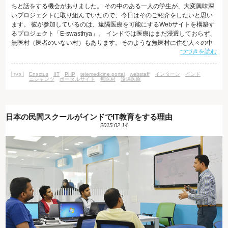
ちと話をする機会がありました。 その中のある一人の学生が、大変興味深
いプロジェクトに取り組んでいたので、今日はそのご紹介をしたいと思い
ます。 彼が参加しているのは、遠隔医療を可能にするWebサイトを構築す
るプロジェクト「E-swasthya」。 インドでは医療はまだ浸透しておらず、
無医村（医者のいない村）もあります。そのような無医村に住む人々の中
つづきを読む
には低所得者も多く、水道が整備されていないために病気になりやすい状
況にあります。 そこで彼を含む学生たちは、無医村に住む人々と市街地に
住む医者を繋げるために立ち上がりました。彼らはIT技術の力で、人工衛
Enactus
IIT
PHP
telemedicine portal
webstaff
インターン
インド
星を介したインターネットアクセスを可能にし、無医村に医療を届ける手
ニシャンツ
ポータルサイト
無医村
遠隔医療
助けをしてい
日本の民間スクールがインドでIT教育をする理由
2015.02.14