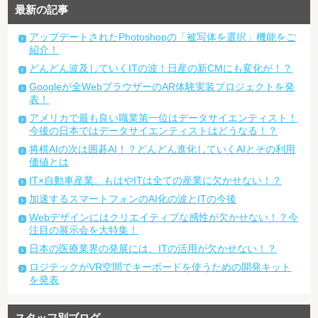
最新の記事
アップデートされたPhotoshopの「被写体を選択」機能をご
紹介！
どんどん波及していくITの波！日産の新CMにも変化が！？
Googleが全WebブラウザーのAR体験実装プロジェクトを発
表！
アメリカで最も良い職業第一位はデータサイエンティスト！
今後の日本ではデータサイエンティストはどうなる！？
将棋AIの次は囲碁AI！？どんどん進化していくAIとその利用
価値とは
IT×自動車産業。もはやITは全ての産業に欠かせない！？
加速するスマートフォンのAI化の波とITの今後
Webデザインにはクリエイティブな感性が欠かせない！？今
注目の展示会を大特集！
日本の医療業界の発展には、ITの活用が欠かせない！？
ロジテックがVR空間でキーボードを使うための開発キット
を発表
スタッフ別ブログ