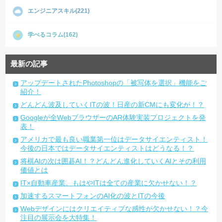
エンジニアスキル(221)
学べるコラム(162)
最新の記事
アップデートされたPhotoshopの「被写体を選択」機能をご
紹介！
どんどん波及していくITの波！日産の新CMにも変化が！？
Googleが全WebブラウザーのAR体験実装プロジェクトを発
表！
アメリカで最も良い職業第一位はデータサイエンティスト！
今後の日本ではデータサイエンティストはどうなる！？
将棋AIの次は囲碁AI！？どんどん進化していくAIとその利用
価値とは
IT×自動車産業。もはやITは全ての産業に欠かせない！？
加速するスマートフォンのAI化の波とITの今後
Webデザインにはクリエイティブな感性が欠かせない！？今
注目の展示会を大特集！