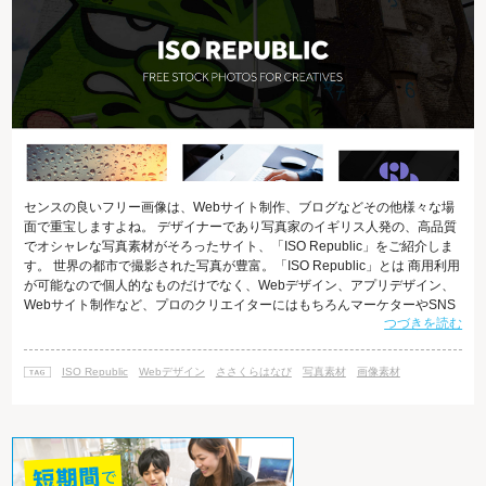
センスの良いフリー画像は、Webサイト制作、ブログなどその他様々な場
面で重宝しますよね。 デザイナーであり写真家のイギリス人発の、高品質
でオシャレな写真素材がそろったサイト、「ISO Republic」をご紹介しま
す。 世界の都市で撮影された写真が豊富。「ISO Republic」とは 商用利用
が可能なので個人的なものだけでなく、Webデザイン、アプリデザイン、
Webサイト制作など、プロのクリエイターにはもちろんマーケターやSNS
つづきを読む
担当者の方など仕事でも広く活用することができる無料素材が利用できま
す。 パリ、シカゴ、ニューヨーク、アムステルダムなど世界各地で撮影さ
れ美しい都の市写真が豊富にとり揃えられています。 建物、フード、人、
ISO Republic
Webデザイン
ささくらはなび
写真素材
画像素材
都市、テクノロジー、など８つのカテゴリに分けられていてとても探