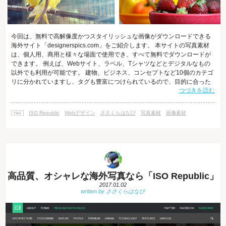
今回は、無料で高解像度かつスタイリッシュな画像がダウンロードできる
海外サイト「designerspics.com」をご紹介します。 本サイトの写真素材
は、個人用、商用と様々な場面で使用でき、すべて無料でダウンロードが
できます。 例えば、Webサイト、ラベル、Tシャツなどとデジタルなもの
以外でも利用が可能です。 建物、ビジネス、コンセプトなど10個のカテゴ
リに分かれていますし、タグも豊富につけられているので、目的に合った
つづきを読む
ものが3800枚以上の写真のなかから簡単に見つけることができます。 一枚
をクリックして表示したら、関連画像、画像につけられた沢山のタグが表
示されます。そこから似た写真などより目的にあったものを探していけま
ISO Republic
Webデザイン
ささくらはなび
写真素材
画像素材
す。 引用元を表示する必要はなく、画像をダウンロードして使用するだけ
です
高品質、オシャレな海外写真なら「ISO Republic」
2017.01.02