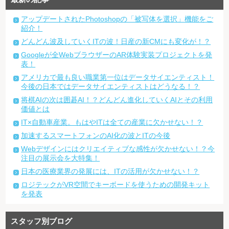
アップデートされたPhotoshopの「被写体を選択」機能をご
紹介！
どんどん波及していくITの波！日産の新CMにも変化が！？
Googleが全WebブラウザーのAR体験実装プロジェクトを発
表！
アメリカで最も良い職業第一位はデータサイエンティスト！
今後の日本ではデータサイエンティストはどうなる！？
将棋AIの次は囲碁AI！？どんどん進化していくAIとその利用
価値とは
IT×自動車産業。もはやITは全ての産業に欠かせない！？
加速するスマートフォンのAI化の波とITの今後
Webデザインにはクリエイティブな感性が欠かせない！？今
注目の展示会を大特集！
日本の医療業界の発展には、ITの活用が欠かせない！？
ロジテックがVR空間でキーボードを使うための開発キット
を発表
スタッフ別ブログ