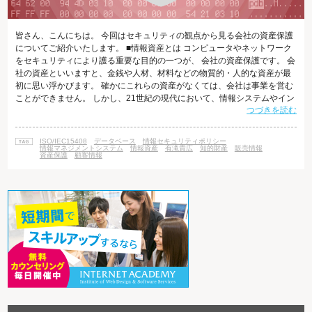
皆さん、こんにちは。 今回はセキュリティの観点から見る会社の資産保護
についてご紹介いたします。 ■情報資産とは コンピュータやネットワーク
をセキュリティにより護る重要な目的の一つが、 会社の資産保護です。 会
社の資産といいますと、金銭や人材、材料などの物質的・人的な資産が最
初に思い浮かびます。 確かにこれらの資産がなくては、会社は事業を営む
ことができません。 しかし、21世紀の現代において、情報システムやイン
つづきを読む
ターネットは企業や組織の運営に欠かせないものとなっています。 企業や
組織などで保有している情報全般のことを、情報資産といいます。 情報資
産には顧客情報や販売情報、知的財産などの情報自体のほかにも、 ファイ
ISO/IEC15408
データベース
情報セキュリティポリシー
ルやデータベースといったデータ、CD-ROMやUSBメモリなどのメディ
情報マネジメントシステム
情報資産
有滝貴広
知的財産
販売情報
資産保護
顧客情報
ア、紙の情報