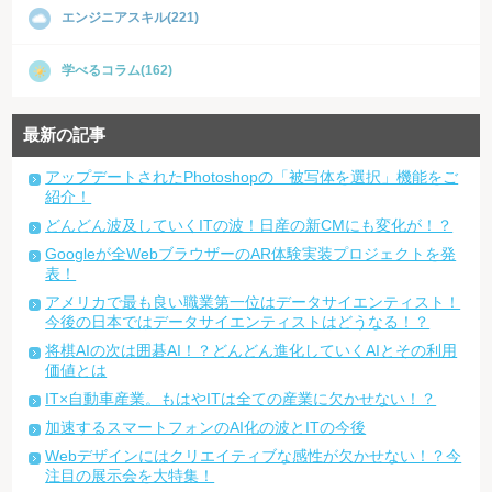
エンジニアスキル(221)
学べるコラム(162)
最新の記事
アップデートされたPhotoshopの「被写体を選択」機能をご
紹介！
どんどん波及していくITの波！日産の新CMにも変化が！？
Googleが全WebブラウザーのAR体験実装プロジェクトを発
表！
アメリカで最も良い職業第一位はデータサイエンティスト！
今後の日本ではデータサイエンティストはどうなる！？
将棋AIの次は囲碁AI！？どんどん進化していくAIとその利用
価値とは
IT×自動車産業。もはやITは全ての産業に欠かせない！？
加速するスマートフォンのAI化の波とITの今後
Webデザインにはクリエイティブな感性が欠かせない！？今
注目の展示会を大特集！