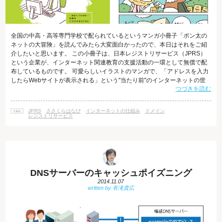
全国の中高・高等専門学校で配られているというマンガ小冊子「ポン太の
ネットの大冒険」を読んでみたら大変面白かったので、本日はそれをご紹
介したいと思います。 この小冊子は、日本レジストリサービス（JPRS）
という企業が、インターネット関連教育の支援活動の一環として無償で配
布しているものです。 可愛らしいイラストのマンガで、「アドレスを入力
したらWebサイトが表示される」という"当たり前"のインターネットの世
つづきを読む
界がどうやって成り立っているのか、その仕組みをわかりやすく紹介して
います。 「.jp」を管理する会社 日本レジストリサービス（JPRS）という
企業は、「.jp」ドメインを管理する企業として知られています。 「.jp」
JPRS
ささくらはなび
インターネットの仕組み
ドメイン
は、皆さんもWebサイトのアドレスの一部として必ず一度は見たことがあ
レジストリサービス
るかと思
DNSサーバーのキャッシュポイズニング
2014.11.07