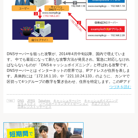
DNSサーバーを狙った攻撃が、2014年4月中旬以降、国内で増えていま
す。 中でも最近になって新たな攻撃方法が発見され、緊急に対応しなけれ
ばならないものが 「DNSキャッシュポイズニング」と呼ばれる攻撃です。
DNSサーバーとは インターネットの世界では、IPアドレスが住所を表しま
す。具体的には「172.16.1.10」や「221.10.24.133」のように、 カンマで
区切って4つグループの数字を繋ぎ合わせ、住所を特定します。このIPアド
つづきを読む
レスが不明であれば、当然パケットを 相手先に届けることはできません。
知合いに手紙を送ろうとしても、相手の住所を知らなければ届かないです
よね。 しかし、私たちは数字で住所を管理するのは苦手であり、わかりや
DNS
JPRS
Takahiro
キャッシュサーバー
キャッシュポイズニング
すい文字列にして管理しやすくしたものが ドメインネー
セキュリティ
ソースポートランダマイゼーション
不正アクセス
日本レジストリサービス