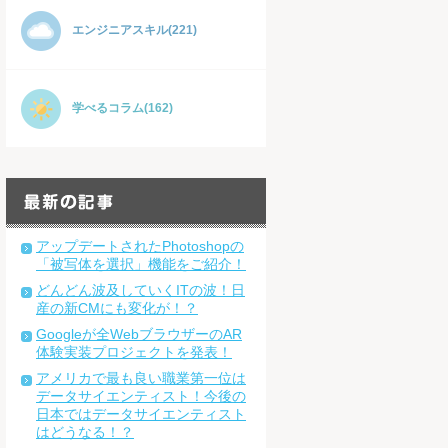
エンジニアスキル(221)
学べるコラム(162)
アップデートされたPhotoshopの
「被写体を選択」機能をご紹介！
どんどん波及していくITの波！日
産の新CMにも変化が！？
Googleが全WebブラウザーのAR
体験実装プロジェクトを発表！
アメリカで最も良い職業第一位は
データサイエンティスト！今後の
日本ではデータサイエンティスト
はどうなる！？