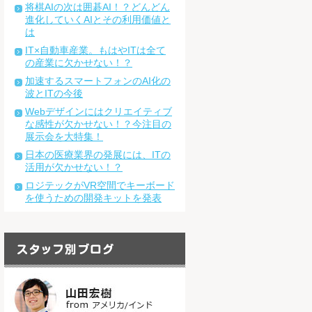
将棋AIの次は囲碁AI！？どんどん
進化していくAIとその利用価値と
は
IT×自動車産業。もはやITは全て
の産業に欠かせない！？
加速するスマートフォンのAI化の
波とITの今後
Webデザインにはクリエイティブ
な感性が欠かせない！？今注目の
展示会を大特集！
日本の医療業界の発展には、ITの
活用が欠かせない！？
ロジテックがVR空間でキーボード
を使うための開発キットを発表