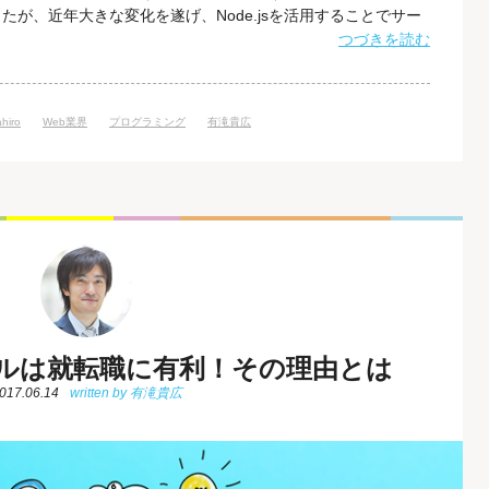
が、近年大きな変化を遂げ、Node.jsを活用することでサー
す。 Node.jsは、軽量で効率よく大量の処理を行うことがで
つづきを読む
です。 アメリカRedMonk社のプログラミング言語ランキン
hiro
Web業界
プログラミング
有滝貴広
のスキルは就転職に有利！その理由とは
017.06.14