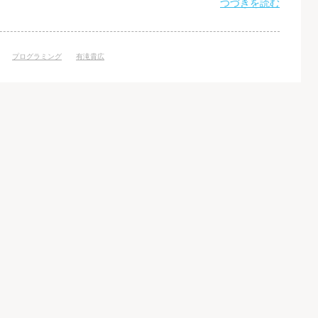
mming Language Rankings」では、次のような結果になっていま
つづきを読む
thon ご覧いただいたとお
プログラミング
有滝貴広