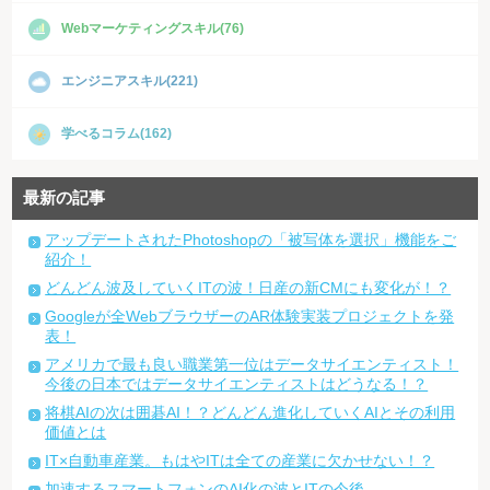
Webマーケティングスキル(76)
エンジニアスキル(221)
学べるコラム(162)
最新の記事
アップデートされたPhotoshopの「被写体を選択」機能をご
紹介！
どんどん波及していくITの波！日産の新CMにも変化が！？
Googleが全WebブラウザーのAR体験実装プロジェクトを発
表！
アメリカで最も良い職業第一位はデータサイエンティスト！
今後の日本ではデータサイエンティストはどうなる！？
将棋AIの次は囲碁AI！？どんどん進化していくAIとその利用
価値とは
IT×自動車産業。もはやITは全ての産業に欠かせない！？
加速するスマートフォンのAI化の波とITの今後