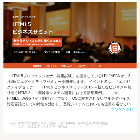
「HTML5プロフェッショナル認定試験」を運営しているLPI-JAPANが、3
月9日にエグゼクティブセミナーを開催します。 イベント名は、「エグゼ
クティブセミナー HTML5 ビジネスサミット2016 ～新たなビジネスを切
り開くHTML5～「基幹系システム開発における活用事例」」。 今、
HTML5はWebサイト制作だけでなく、OSに左右されないマルチデバイス
対応言語としての特性を活かし、基幹システムにおいても注目を浴びてい
つづきを読む
ます。 セミナーでは、そんなHTMl5を活用して成功している企業の方々が
登場してお話やノウハウを聞くことができるそうです。 "HTML5を今学ん
でおけば、Webサイト制作はもちろん、システム開発や新規ビジネスの発
HTML5で基幹システム開発
LPI-JAPAN
W3C公式HTML5講座
起など、幅広い場面で活用できる"...ということを知る良いき
ささくらはなび
セミナー
交流会