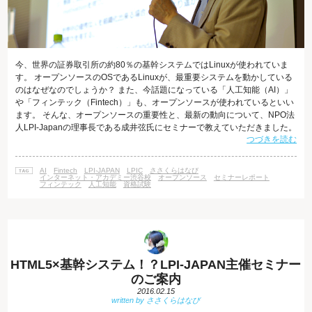
今、世界の証券取引所の約80％の基幹システムではLinuxが使われていま
す。 オープンソースのOSであるLinuxが、最重要システムを動かしている
のはなぜなのでしょうか？ また、今話題になっている「人工知能（AI）」
や「フィンテック（Fintech）」も、オープンソースが使われているといい
ます。 そんな、オープンソースの重要性と、最新の動向について、NPO法
人LPI-Japanの理事長である成井弦氏にセミナーで教えていただきました。
つづきを読む
オープンソースの重要性と、日本人技術者に求められるスキルとは 2016年
9月21日(水)、インターネット・アカデミー渋谷校にて、LPI-Japanの理事
長である成井弦氏にお越しいただき、「次世代のオープンソース活用セミ
AI
Fintech
LPI-JAPAN
LPIC
ささくらはなび
ナー ～人工知能（AI）・フィンテック（F
インターネット・アカデミー渋谷校
オープンソース
セミナーレポート
フィンテック
人工知能
資格試験
HTML5×基幹システム！？LPI-JAPAN主催セミナー
のご案内
2016.02.15