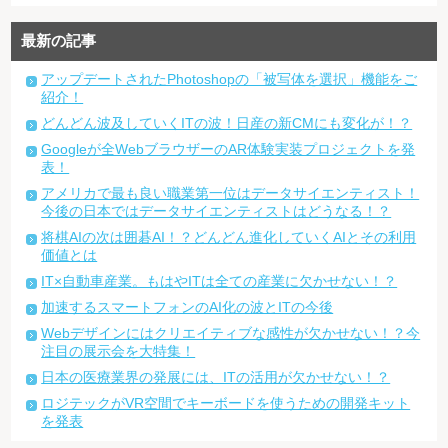
最新の記事
アップデートされたPhotoshopの「被写体を選択」機能をご
紹介！
どんどん波及していくITの波！日産の新CMにも変化が！？
Googleが全WebブラウザーのAR体験実装プロジェクトを発
表！
アメリカで最も良い職業第一位はデータサイエンティスト！
今後の日本ではデータサイエンティストはどうなる！？
将棋AIの次は囲碁AI！？どんどん進化していくAIとその利用
価値とは
IT×自動車産業。もはやITは全ての産業に欠かせない！？
加速するスマートフォンのAI化の波とITの今後
Webデザインにはクリエイティブな感性が欠かせない！？今
注目の展示会を大特集！
日本の医療業界の発展には、ITの活用が欠かせない！？
ロジテックがVR空間でキーボードを使うための開発キット
を発表