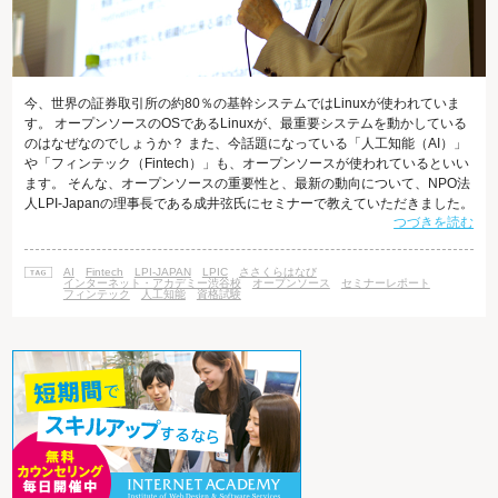
今、世界の証券取引所の約80％の基幹システムではLinuxが使われていま
す。 オープンソースのOSであるLinuxが、最重要システムを動かしている
のはなぜなのでしょうか？ また、今話題になっている「人工知能（AI）」
や「フィンテック（Fintech）」も、オープンソースが使われているといい
ます。 そんな、オープンソースの重要性と、最新の動向について、NPO法
人LPI-Japanの理事長である成井弦氏にセミナーで教えていただきました。
つづきを読む
オープンソースの重要性と、日本人技術者に求められるスキルとは 2016年
9月21日(水)、インターネット・アカデミー渋谷校にて、LPI-Japanの理事
長である成井弦氏にお越しいただき、「次世代のオープンソース活用セミ
AI
Fintech
LPI-JAPAN
LPIC
ささくらはなび
ナー ～人工知能（AI）・フィンテック（F
インターネット・アカデミー渋谷校
オープンソース
セミナーレポート
フィンテック
人工知能
資格試験