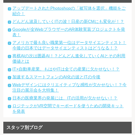
アップデートされたPhotoshopの「被写体を選択」機能をご
紹介！
どんどん波及していくITの波！日産の新CMにも変化が！？
Googleが全WebブラウザーのAR体験実装プロジェクトを発
表！
アメリカで最も良い職業第一位はデータサイエンティスト！
今後の日本ではデータサイエンティストはどうなる！？
将棋AIの次は囲碁AI！？どんどん進化していくAIとその利用
価値とは
IT×自動車産業。もはやITは全ての産業に欠かせない！？
加速するスマートフォンのAI化の波とITの今後
Webデザインにはクリエイティブな感性が欠かせない！？今
注目の展示会を大特集！
日本の医療業界の発展には、ITの活用が欠かせない！？
ロジテックがVR空間でキーボードを使うための開発キット
を発表
スタッフ別ブログ