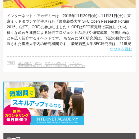
インターネット・アカデミーは、2015年11月20日(金)～11月21日(土)に東
京ミッドタウンで開催された「慶應義塾大学 SFC Open Research Forum
2015」(以下、ORF)に参加しました！ ORFはSFC研究所で実施している
様々な産官学連携による研究プロジェクトの現状や研究成果、将来計画な
どを広く紹介するイベントです。 ちなみにSFC研究所は、下記の目的で設
置された慶應大学内の研究機関です。 慶應義塾大学SFC研究所は、21世紀
つづきを読む
の先端研究をリードする研究拠点として、慶應義塾大学湘南藤沢キャンパ
スにおける教育、研究活動と、産官学および国内外のあらゆる関連活動と
の双方向の協調関係を育みながら、その研究成果 によって未来に貢献する
ORF2015
W3C
ささくらはなび
イベント
ことを目的としています。 慶應義塾大学S
慶應義塾大学 SFC Open Research Forum 2015
テーマ