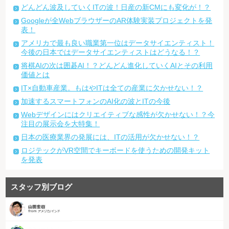
どんどん波及していくITの波！日産の新CMにも変化が！？
Googleが全WebブラウザーのAR体験実装プロジェクトを発
表！
アメリカで最も良い職業第一位はデータサイエンティスト！
今後の日本ではデータサイエンティストはどうなる！？
将棋AIの次は囲碁AI！？どんどん進化していくAIとその利用
価値とは
IT×自動車産業。もはやITは全ての産業に欠かせない！？
加速するスマートフォンのAI化の波とITの今後
Webデザインにはクリエイティブな感性が欠かせない！？今
注目の展示会を大特集！
日本の医療業界の発展には、ITの活用が欠かせない！？
ロジテックがVR空間でキーボードを使うための開発キット
を発表
スタッフ別ブログ