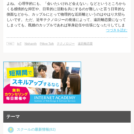
よね。 心理学的にも、「会いたいけれど会えない」などというところから
くる感情的な抑圧や、日常的に活動を共にするのが難しいと言う日常的な
側面などから、カップルにとって物理的な近距離というのはやはり大切ら
しいです。 ただ、近年テクノロジーの発達によって、遠距離恋愛になって
しまっても、既婚のカップルであれば単身赴任や出張になったりしてしま
つづきを読む
っても、SkypeやLINEのビデオ通話など、お互いの顔を合わせて話が出来
るようにはなりました。 現在のテクノロジーはさらに進んできており、遠
距離の関係にあっても、物理的に近くにいるという感覚を助けるプロダク
IoT
Nishanth
Pillow Talk
テクノロジー
遠距離恋愛
トが開発されています。 今日ここで紹介したいのが、『Pillow Talk』。 こ
のPil
テーマ
スクールの最新情報(82)