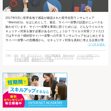
2017年5月に世界各地で感染が確認された暗号化型ランサムウェア
「WannaCry」をはじめとして、最近、サイバー攻撃の話題がニュースを
賑わせています。サイバー攻撃を事前に防ぐためには、どんなウイルスセ
キュリティ対策を施す必要があるのでしょうか？ ウイルス対策ソフトだけ
では不十分？標的型サイバー攻撃への不安 ランサムウェアをはじめとする
サイバー攻撃への危機感から、セキュリティ対策を真剣に考える企業が増
つづきを読む
加しています。万が一、ウイルスにより顧客情報が盗まれるなどの事態が
発生すれば、顧客離れや信用力の低下など深刻な損害が発生することや、
攻撃対象とされる対象が大手企業ばかりではないということが周知されつ
IDS
IPS
ITリテラシー
SNS 情報漏洩
WannaCry
ウイルス対策ソフト
つあるためです。 現在では、一般的な企業の9割以上がウイルス対策ソフ
サイバー攻撃
セキュリティ対策
ファイアウォール
ランサムウェア
不正侵入検知
標的型サイバー攻撃
トなどで自衛をしているとされ