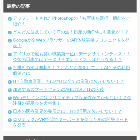
最新の記事
アップデートされたPhotoshopの「被写体を選択」機能をご
紹介！
どんどん波及していくITの波！日産の新CMにも変化が！？
Googleが全WebブラウザーのAR体験実装プロジェクトを発
表！
アメリカで最も良い職業第一位はデータサイエンティスト！
今後の日本ではデータサイエンティストはどうなる！？
将棋AIの次は囲碁AI！？どんどん進化していくAIとその利用
価値とは
IT×自動車産業。もはやITは全ての産業に欠かせない！？
加速するスマートフォンのAI化の波とITの今後
Webデザインにはクリエイティブな感性が欠かせない！？今
注目の展示会を大特集！
日本の医療業界の発展には、ITの活用が欠かせない！？
ロジテックがVR空間でキーボードを使うための開発キット
を発表