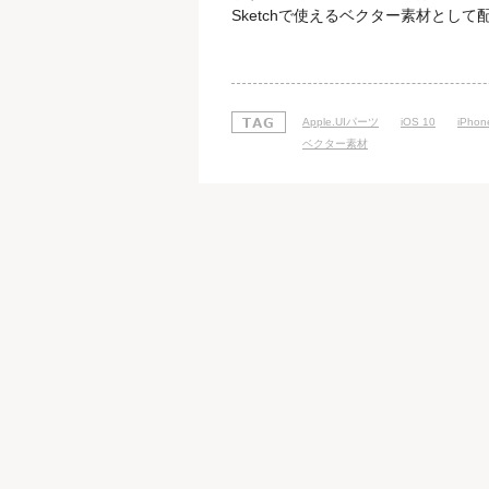
Sketchで使えるベクター素材として配布して
Kit」のサイトにアクセスをしたら、アイキ
ンがありますので、そこをクリック
Apple.UIパーツ
iOS 10
iPhon
ベクター素材