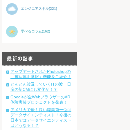
エンジニアスキル(221)
学べるコラム(162)
アップデートされたPhotoshopの
「被写体を選択」機能をご紹介！
どんどん波及していくITの波！日
産の新CMにも変化が！？
Googleが全WebブラウザーのAR
体験実装プロジェクトを発表！
アメリカで最も良い職業第一位は
データサイエンティスト！今後の
日本ではデータサイエンティスト
はどうなる！？