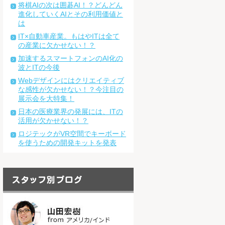
将棋AIの次は囲碁AI！？どんどん
進化していくAIとその利用価値と
は
IT×自動車産業。もはやITは全て
の産業に欠かせない！？
加速するスマートフォンのAI化の
波とITの今後
Webデザインにはクリエイティブ
な感性が欠かせない！？今注目の
展示会を大特集！
日本の医療業界の発展には、ITの
活用が欠かせない！？
ロジテックがVR空間でキーボード
を使うための開発キットを発表