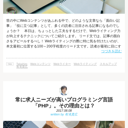
世の中にWebコンテンツがあふれる中で、どのような文章なら「面白い記
事」「役に立つ記事」として、多くの読者に注目される記事になるのでし
ょうか？ 本日は、ちょっとした工夫をするだけで、Webライティング力
が向上するテクニックについてご紹介します。 リード文では、記事の面白
さをアピールするべし！ Webライティングの際に特に気を付けたいのが、
本文最初に位置する100～200字程度のリード文です。読者が最初に目にす
つづきを読む
るリードが興味をそそるものでなければ、読者は読むのをやめてしまいま
す。 Webライティングにおいて、なぜ、リード文が重要なのでしょうか。
それは、情報が溢れるインターネットの世界において、リード文を読んだ
Takahiro
Webコンテンツ
Webライター
Webライティング
スキルアップ
ときに興味が湧かなければ、読み手はすぐにそのコンテンツから離れてし
有滝貴広
まうためです。
常に求人ニーズが高いプログラミング言語
「PHP」。その理由とは？
2017.08.08