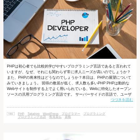
PHPは初心者でも比較的学びやすいプログラミング言語であると言われて
いますが、なぜ、それにも関わらず常に求人ニーズが高いのでしょうか？
また、PHPの将来性はどうなのでしょうか？本日は、PHPの展望について
みていきましょう。 習得の敷居が低く、求人数も多いPHP PHPは動的な
Webサイトを制作する上でよく用いられている、Webに特化したオープン
ソースの汎用プログラミング言語です。 サーバーサイドの言語で、ユーザ
つづきを読む
ーがWebサイトを開くといったアクションをとることで動作します。 PHP
は文法が平易なため、プログラミング初心者にとってわかりやすい言語で
あると言われています。 それにもかかわらず、PHPの求人ニーズは高く、
PHP
Takahiro
WordPress
プログラマー
プログラミング
年々求人数は上がってきています。 エンジニアに特化した派遣会社である
プログラミング言語
有滝貴広
資格
「パー