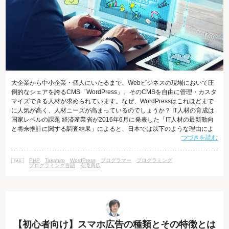
大企業から中小企業・個人にいたるまで、Webビジネスの現場において圧
倒的なシェアを誇るCMS「WordPress」。そのCMSを自由に管理・カスタ
マイズできる人材が求められています。なぜ、WordPressはこれほどまで
に人気が高く、人材ニーズが高まっているのでしょうか？ IT人材の育成は
国家レベルの課題 経済産業省が2016年6月に発表した「IT人材の最新動向
と将来推計に関する調査結果」によると、日本では以下のような理由によ
つづきを読む
り、IT人材の不足が改めて問題となっています。 産業界で大型のIT関連投
資が続いていること 情報セキュリティに関するニーズの増加 ビッグデータ
やIoT等の新しい技術やサービスの登場 今後もIT利用の高度化や多様化が進
PHP
Takahiro
WordPress
プログラマー
プログラミング
むことが予想されること 労働人口、特に若年人口が減少
プログラミング言語
有滝貴広
【初心者向け】スマホ広告の種類とその特徴とは