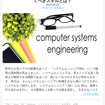
くべきスキルとは？
2017.04.13
昨年の人気ドラマの影響もあって、「システムエンジニア(SE)」という職
業の認知度が高まりました。 システムエンジニアは、求人ニーズも高く高
収入が期待できる職業である一方、高いレベルでのスキルが求められま
す。本日は、そんなシステムエンジニアに転職するなら身につけておきた
いスキルをご紹介します。 システムエンジニア（SE）とは SEは、顧客と
打ち合わせを行い、その要望をくみ取って仕様を決定し、大まかなシステ
つづきを読む
ム設計を行うのが主な仕事です。 もちろん、プログラミングの知識も必要
になりますが、顧客の希望を的確にくみ取って、解決策をわかりやすく提
示するコミュニケーション力や、チームをまとめ進行管理を行うマネジメ
Java
SE
Takahiro
システムエンジニア
有滝貴広
転職