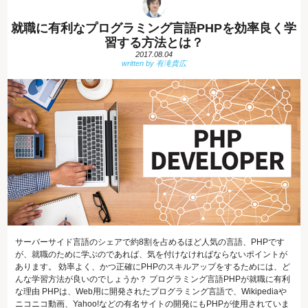
就職に有利なプログラミング言語PHPを効率良く学
習する方法とは？
2017.08.04
サーバーサイド言語のシェアで約8割を占めるほど人気の言語、PHPです
が、就職のために学ぶのであれば、気を付けなければならないポイントが
あります。 効率よく、かつ正確にPHPのスキルアップをするためには、ど
んな学習方法が良いのでしょうか？ プログラミング言語PHPが就職に有利
な理由 PHPは、Web用に開発されたプログラミング言語で、Wikipediaや
ニコニコ動画、Yahoo!などの有名サイトの開発にもPHPが使用されていま