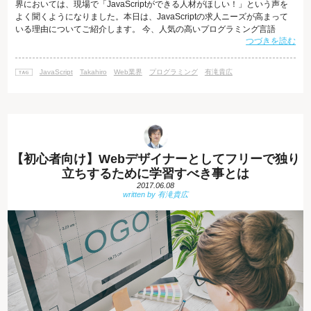
界においては、現場で「JavaScriptができる人材がほしい！」という声を
よく聞くようになりました。本日は、JavaScriptの求人ニーズが高まって
いる理由についてご紹介します。 今、人気の高いプログラミング言語
つづきを読む
2017年版のアメリカRedMonk社のプログラミング言語ランキング 「The
RedMonk Programming Language Rankings」では、次のような結果にな
っています。 1.JavaScript 2.Java 3.Python ご覧いただいたとお
JavaScript
Takahiro
Web業界
プログラミング
有滝貴広
【初心者向け】Webデザイナーとしてフリーで独り
立ちするために学習すべき事とは
2017.06.08