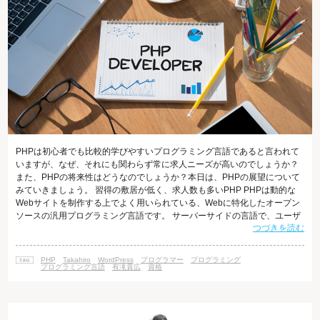
PHPは初心者でも比較的学びやすいプログラミング言語であると言われて
いますが、なぜ、それにも関わらず常に求人ニーズが高いのでしょうか？
また、PHPの将来性はどうなのでしょうか？本日は、PHPの展望について
みていきましょう。 習得の敷居が低く、求人数も多いPHP PHPは動的な
Webサイトを制作する上でよく用いられている、Webに特化したオープン
ソースの汎用プログラミング言語です。 サーバーサイドの言語で、ユーザ
つづきを読む
ーがWebサイトを開くといったアクションをとることで動作します。 PHP
は文法が平易なため、プログラミング初心者にとってわかりやすい言語で
あると言われています。 それにもかかわらず、PHPの求人ニーズは高く、
PHP
Takahiro
WordPress
プログラマー
プログラミング
年々求人数は上がってきています。 エンジニアに特化した派遣会社である
プログラミング言語
有滝貴広
資格
「パー