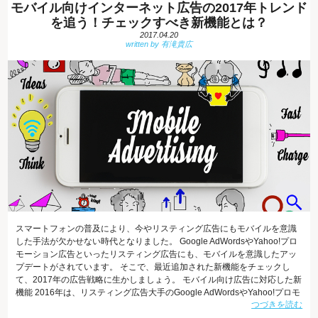
モバイル向けインターネット広告の2017年トレンド
を追う！チェックすべき新機能とは？
2017.04.20
スマートフォンの普及により、今やリスティング広告にもモバイルを意識
した手法が欠かせない時代となりました。 Google AdWordsやYahoo!プロ
モーション広告といったリスティング広告にも、モバイルを意識したアッ
プデートがされています。 そこで、最近追加された新機能をチェックし
て、2017年の広告戦略に生かしましょう。 モバイル向け広告に対応した新
機能 2016年は、リスティング広告大手のGoogle AdWordsやYahoo!プロモ
つづきを読む
ーション広告の新機能リリースが相次ぎました。注目すべき新機能の多く
は、モバイルからの検索を前提にしています。 「モバイルファースト」と