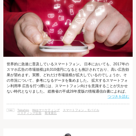
世界的に急速に普及しているスマートフォン。 日本においても、2017年の
スマホ広告の市場規模は8,010億円になるとも推計されており、高い広告効
果が望めます。実際、どれだけ市場規模が拡大しているのでしょうか。そ
の市況について、参考になるデータを集めました。 拡大するスマートフォ
ン利用率 広告を打つ際には、スマートフォン向けを意識することが欠かせ
ない時代となりました。 総務省の平成28年度版の情報通信白書によれば、
つづきを読む
2015年末の携帯電話・PHSの世帯普及率は95.8％、そのうちスマートフォ
ンのシェアは72.0％にも達しています。 参考データ 「総務省｜平成28年版
情報通信白書｜インターネットの普及状況」 また、同調査によれば、2015
Takahiro
Webマーケティング
スマートフォン，モバイル
年末のインターネットの人口普及率は83.0％まで増え
リスティング広告
有滝貴広