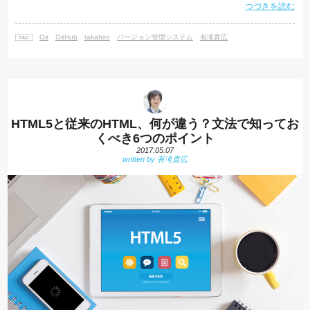
つづきを読む
ジョン管理システム」という言葉を覚えておく必要があります。プログラ
ミングの際、「誰がいつ、どのファイルのどの部分を修正したのか」など
といった、ソースコードの更新や修正を記録し管理できるシステムのこと
Git
GitHub
takahiro
バージョン管理システム
有滝貴広
を、「バージョン管理システム」といいます。バージョン管理は複数人で
開発をする
HTML5と従来のHTML、何が違う？文法で知ってお
くべき6つのポイント
2017.05.07