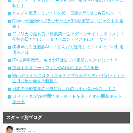
アップデートされたPhotoshopの「被写体を選択」機能をご
紹介！
どんどん波及していくITの波！日産の新CMにも変化が！？
Googleが全WebブラウザーのAR体験実装プロジェクトを発
表！
アメリカで最も良い職業第一位はデータサイエンティスト！
今後の日本ではデータサイエンティストはどうなる！？
将棋AIの次は囲碁AI！？どんどん進化していくAIとその利用
価値とは
IT×自動車産業。もはやITは全ての産業に欠かせない！？
加速するスマートフォンのAI化の波とITの今後
Webデザインにはクリエイティブな感性が欠かせない！？今
注目の展示会を大特集！
日本の医療業界の発展には、ITの活用が欠かせない！？
ロジテックがVR空間でキーボードを使うための開発キット
を発表
スタッフ別ブログ