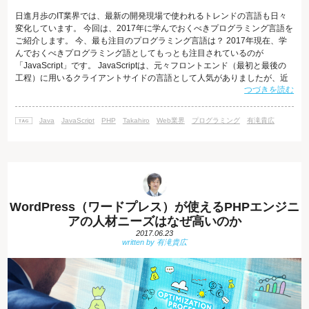
日進月歩のIT業界では、最新の開発現場で使われるトレンドの言語も日々
変化しています。 今回は、2017年に学んでおくべきプログラミング言語を
ご紹介します。 今、最も注目のプログラミング言語は？ 2017年現在、学
んでおくべきプログラミング語としてもっとも注目されているのが
「JavaScript」です。 JavaScriptは、元々フロントエンド（最初と最後の
工程）に用いるクライアントサイドの言語として人気がありましたが、近
つづきを読む
年大きな変化を遂げ、Node.jsを活用することでサーバーサイド言語として
も用いられています。 Node.jsは、軽量で効率よく大量の処理を行うこと
ができるように工夫されており、人気の言語です。 アメリカRedMonk社の
Java
JavaScript
PHP
Takahiro
Web業界
プログラミング
有滝貴広
プログラミング言語ランキング2017年版「The
WordPress（ワードプレス）が使えるPHPエンジニ
アの人材ニーズはなぜ高いのか
2017.06.23