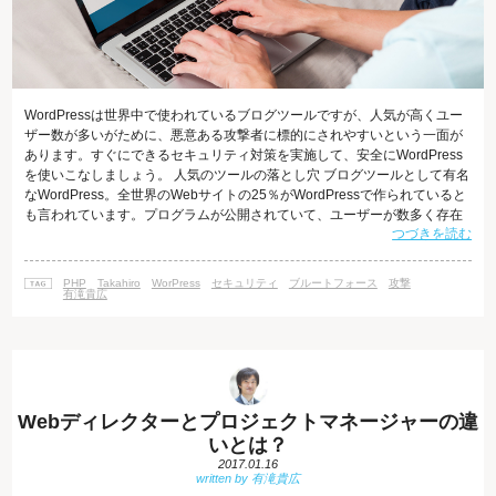
WordPressは世界中で使われているブログツールですが、人気が高くユー
ザー数が多いがために、悪意ある攻撃者に標的にされやすいという一面が
あります。すぐにできるセキュリティ対策を実施して、安全にWordPress
を使いこなしましょう。 人気のツールの落とし穴 ブログツールとして有名
なWordPress。全世界のWebサイトの25％がWordPressで作られていると
も言われています。プログラムが公開されていて、ユーザーが数多く存在
つづきを読む
するということは、逆に言うと目立ちやすく、悪意の攻撃者に狙われやす
いということでもあります。 そのため、基本的なセキュリティ対策をしっ
かり意識することが大切です。 不正ログイン対策 ブルートフォースアタッ
PHP
Takahiro
WorPress
セキュリティ
ブルートフォース
攻撃
ク（総当たり攻撃）と呼ばれる、考えられるユーザー名とパ
有滝貴広
Webディレクターとプロジェクトマネージャーの違
いとは？
2017.01.16