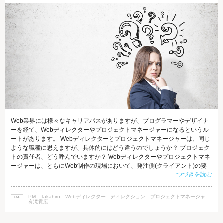
Web業界には様々なキャリアパスがありますが、プログラマーやデザイナ
ーを経て、Webディレクターやプロジェクトマネージャーになるというル
ートがあります。 Webディレクターとプロジェクトマネージャーは、同じ
ような職種に思えますが、具体的にはどう違うのでしょうか？ プロジェク
トの責任者、どう呼んでいますか？ Webディレクターやプロジェクトマネ
ージャーは、ともにWeb制作の現場において、発注側(クライアント)の要
つづきを読む
望を汲み取り、制作側のデザイナーやプログラマーのまとめ役となり、プ
ロジェクトを束ねる重要な責任者です。そのため、実務では明確な線引き
のないまま、同じ仕事を担当している人が「Webディレクター」と呼ばれ
PM
Takahiro
Webディレクター
ディレクション
プロジェクトマネージャ
たり「プロジェクトマネージャー」と呼ばれたりすることが少なくありま
有滝貴広
せん。 この二