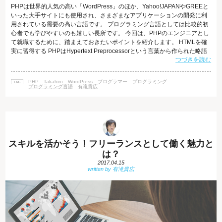
PHPは世界的人気の高い「WordPress」のほか、Yahoo!JAPANやGREEと
いった大手サイトにも使用され、さまざまなアプリケーションの開発に利
用されている需要の高い言語です。 プログラミング言語としては比較的初
心者でも学びやすいのも嬉しい長所です。 今回は、PHPのエンジニアとし
て就職するために、踏まえておきたいポイントを紹介します。 HTMLを確
実に習得する PHPはHypertext Preprocessorという言葉から作られた略語
つづきを読む
で、Webページを動的に作ることを主な目的としています。Webページを
構築するための基礎となる言語がHTMLですが、PHPはHTMLと組み合わせ
て使う言語のため、PHPエンジニアになるためには、まずは大前提として
PHP
Takahiro
WordPress
プログラマー
プログラミング
HTMLをしっかりと理解しておく
プログラミング言語
有滝貴広
スキルを活かそう！フリーランスとして働く魅力と
は？
2017.04.15