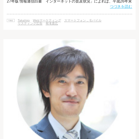
27年版 情報通信白書 インターネットの普及状況」によれば、平成26年末
つづきを読む
の携帯電話・PHSの世帯普及率は94.6％となっています。その内数である
スマートフォンは、64.2％（前年比1.6ポイント増）と、順調に普及率を伸
ばしています。 スマートフォンユーザーの増加は世界的な傾向で、大手
Takahiro
Webマーケティング
スマートフォン，モバイル
SNSのフェイスブックが第3四半期の決算時に発表したデータによれば、ス
リスティング広告
有滝貴広
マート