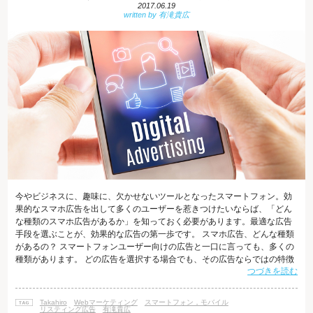
2017.06.19
今やビジネスに、趣味に、欠かせないツールとなったスマートフォン。効
果的なスマホ広告を出して多くのユーザーを惹きつけたいならば、「どん
な種類のスマホ広告があるか」を知っておく必要があります。最適な広告
手段を選ぶことが、効果的な広告の第一歩です。 スマホ広告、どんな種類
があるの？ スマートフォンユーザー向けの広告と一口に言っても、多くの
種類があります。 どの広告を選択する場合でも、その広告ならではの特徴
つづきを読む
や注意点を理解することで、効果的・効率的な宣伝につなげることができ
ます。以下にスマホ広告の主なものをご紹介します。 リスティング広告
（検索連動型広告） リスティング広告とは、検索結果ページの最上部や下
Takahiro
Webマーケティング
スマートフォン，モバイル
部にテキストで広告を掲載できる手法です。ユーザーが入力したキーワー
リスティング広告
有滝貴広