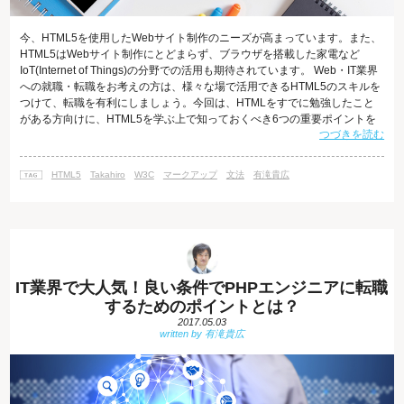
今、HTML5を使用したWebサイト制作のニーズが高まっています。また、
HTML5はWebサイト制作にとどまらず、ブラウザを搭載した家電など
IoT(Internet of Things)の分野での活用も期待されています。 Web・IT業界
への就職・転職をお考えの方は、様々な場で活用できるHTML5のスキルを
つけて、転職を有利にしましょう。今回は、HTMLをすでに勉強したこと
がある方向けに、HTML5を学ぶ上で知っておくべき6つの重要ポイントを
つづきを読む
ご紹介します。 マークアップする前の指定方法 DOCTYPE宣言 HTML4.01
では、HTMLの先頭に記述するDOCTYPE宣言は長いものでしたが、
HTML5の場合は以下のように簡潔になりました。 <!DOCTYPE html>
HTML5
Takahiro
W3C
マークアップ
文法
有滝貴広
DOCT
IT業界で大人気！良い条件でPHPエンジニアに転職
するためのポイントとは？
2017.05.03