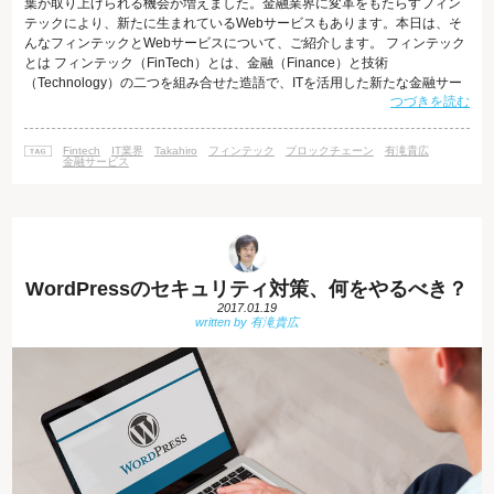
葉が取り上げられる機会が増えました。金融業界に変革をもたらすフィン
テックにより、新たに生まれているWebサービスもあります。本日は、そ
んなフィンテックとWebサービスについて、ご紹介します。 フィンテック
とは フィンテック（FinTech）とは、金融（Finance）と技術
（Technology）の二つを組み合せた造語で、ITを活用した新たな金融サー
つづきを読む
ビスのことです。 ここ数年、大手ICTベンダーや銀行だけではなく、様々
なベンチャー企業が新たなフィンテックのサービスを提供するようにな
り、注目を浴びています。 日本では2014年前後からメディアで大きく取り
Fintech
IT業界
Takahiro
フィンテック
ブロックチェーン
有滝貴広
上げられるようになりました。 フィンテックという言葉そのものは
金融サービス
WordPressのセキュリティ対策、何をやるべき？
2017.01.19