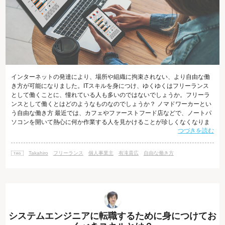
インターネットの発達により、場所や組織に拘束されない、より自由な働
き方が可能になりました。ITスキルを身につけ、ゆくゆくはフリーランス
として働くことに、憧れている人も多いのではないでしょうか。フリーラ
ンスとして働くとはどのようなものなのでしょうか？ ノマドワーカーとい
う自由な働き方 最近では、カフェやファーストフード店などで、ノートパ
ソコンを開いて熱心に何か作業する人を見かけることが珍しくなくなりま
つづきを読む
した。 ITの進化により、場所に縛られずに働く人は「ノマドワーカー」と
呼ばれています。 ノマドとは、英語で遊牧民を意味します。ワークスタイ
ルとしてのノマドワーカーとは、特定の職場を持たずに移動しながら仕事
Takahiro
フリーランス
個人事業主
有滝貴広
自由な働き方
をする人のことを指します。 彼らの中には、会社からそのような働き方を
認められている人たち
システムエンジニアに転職するために身につけてお