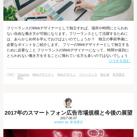
フリーランスのWebデザイナーとして独立すれば、場所や時間にとらわれ
ない自由な働き方が可能になります。フリーランスとして活躍するために
は、あらかじめ何を学んでおけばよいのでしょうか？ 独立の事前準備に
必要なポイントをご紹介します。 フリーのWebデザイナーとして独立する
ために必要なこと フリーランスのWebデザイナーになって、時間や規則に
とらわれない働き方をすることに憧れている方も多いのではないでしょう
つづきを読む
か？ フリーならば時間の使い方が自分次第なため、小さなお子さんや家
族、ペットとの時間を大切にしながら収入を得ることができます。また実
績や信頼を築けば、雇用されていたころよりも高収入を狙うこともできま
Takahiro
Webデザイナー
Webデザイン
フリーランス
初心者
有滝貴広
す。 魅力いっぱいに見えるフリーランスとしての働き方ですが、会社組織
独立
に頼らず生きていくためには
2017年のスマートフォン広告市場規模と今後の展望
2017.06.07