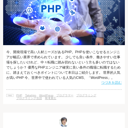
今、開発現場で高い人材ニーズがあるPHP。PHPを使いこなせるエンジニ
アが幅広い業界で求められています。 少しでも良い条件、働きやすい仕事
場を探したいけれど、中々転職に踏み切れないという方も多いのではない
でしょうか？ 優秀なPHPエンジニア確実に良い条件の職場に転職するため
に、踏まえておくべきポイントについて本日はご紹介します。 世界的人気
が高いPHP 今、世界中で使われている人気のCMS、「WordPress」。
つづきを読む
HTMLやCSSの知識がなくても、Webページの更新・運営をすることがで
きます。 このWordPressを更新するだけでなく、本格的にカスタマイズす
るためには、PHPのスキルが必要になります。 PHPというと、初学者向け
PHP
Takahiro
WordPress
プログラマー
プログラミング
の言語で、簡単なお問い合わせフォームなどを作るためのプログ
プログラミング言語
有滝貴広