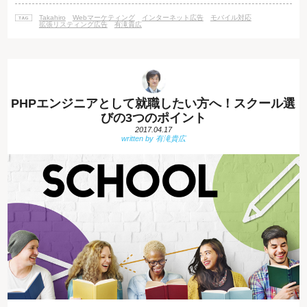
いう言葉が示す通り、スマートフォンの急速な普及は日本だけではなく世
Takahiro
Webマーケティング
インターネット広告
モバイル対応
界の潮流です。 簡単に持ち運べていつでも検索できる、
拡張リスティング広告
有滝貴広
PHPエンジニアとして就職したい方へ！スクール選
びの3つのポイント
2017.04.17