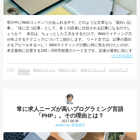
世の中にWebコンテンツがあふれる中で、どのような文章なら「面白い記
事」「役に立つ記事」として、多くの読者に注目される記事になるのでし
ょうか？ 本日は、ちょっとした工夫をするだけで、Webライティング力
が向上するテクニックについてご紹介します。 リード文では、記事の面白
さをアピールするべし！ Webライティングの際に特に気を付けたいのが、
本文最初に位置する100～200字程度のリード文です。読者が最初に目にす
つづきを読む
るリードが興味をそそるものでなければ、読者は読むのをやめてしまいま
す。 Webライティングにおいて、なぜ、リード文が重要なのでしょうか。
それは、情報が溢れるインターネットの世界において、リード文を読んだ
Takahiro
Webコンテンツ
Webライター
Webライティング
スキルアップ
ときに興味が湧かなければ、読み手はすぐにそのコンテンツから離れてし
有滝貴広
まうためです。
常に求人ニーズが高いプログラミング言語
「PHP」。その理由とは？
2017.08.08