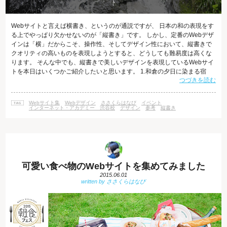
Webサイトと言えば横書き、というのが通説ですが、 日本の和の表現をす
る上でやっぱり欠かせないのが「縦書き」です。 しかし、定番のWebデザ
インは「横」だからこそ、操作性、そしてデザイン性において、縦書きで
クオリティの高いものを表現しようとすると、どうしても難易度は高くな
ります。 そんな中でも、縦書きで美しいデザインを表現しているWebサイ
トを本日はいくつかご紹介したいと思います。 1.和倉の夕日に染まる宿
つづきを読む
「多田屋」 http://tadaya.net/ 能登半島の温泉旅館、「多田屋」のWebサイ
ト。 まず画像が美しい！全体で縦の画面構成になっていますが、非常にシ
ンプルかつ見やすいWebデザインになっています。 2.株式会社 菱健
Webサイト集
Webデザイン
ささくらはなび
イベント
HISHIKEN Co. Ltd., http://www
インターネット・アカデミー 渋谷校
デザイン
参考
縦書き
可愛い食べ物のWebサイトを集めてみました
2015.06.01