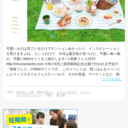
可愛いものは見ているだけでテンションあがったり、インスピレーション
を受けますよね。 というわけで、今日は最近私が見つけた、可愛い食べ物
の、可愛いWebサイトをご紹介します♪ 1.朝食フェス2015
http://chousyokufes.com 今年の9月に国営昭和記念公園で行われる予定の
「朝食フェス」のWebサイトです。 このイベントは、朝ごはんをメインに
したライフスタイルフェスティバルで、ヨガや音楽、マーケットなど、朝
つづきを読む
ごはんに限らず朝の時間を楽しむためのイベントです。 昨年から人気のク
ロナッツ、サングリアやスフレオムレツなど、並んでいる朝食メニューが
とにかくオシャレ。 Webデザインとしても、女子が好きなデザイン要素が
Webサイト集
Webデザイン
ささくらはなび
イベント
満載なので、ぜひぜひチェックしてみてください。 2.UCHU wag
インスピレーション
可愛い
食べ物