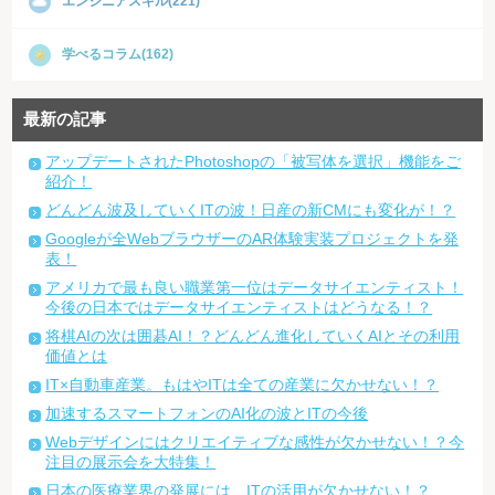
エンジニアスキル(221)
学べるコラム(162)
最新の記事
アップデートされたPhotoshopの「被写体を選択」機能をご
紹介！
どんどん波及していくITの波！日産の新CMにも変化が！？
Googleが全WebブラウザーのAR体験実装プロジェクトを発
表！
アメリカで最も良い職業第一位はデータサイエンティスト！
今後の日本ではデータサイエンティストはどうなる！？
将棋AIの次は囲碁AI！？どんどん進化していくAIとその利用
価値とは
IT×自動車産業。もはやITは全ての産業に欠かせない！？
加速するスマートフォンのAI化の波とITの今後
Webデザインにはクリエイティブな感性が欠かせない！？今
注目の展示会を大特集！
日本の医療業界の発展には、ITの活用が欠かせない！？