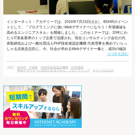
インターネット・アカデミーでは、2016年7月23日(土)に、BOHRのイベン
トとして、「プログラミングに強いWebデザイナーになろう！市場価値を
高めるエンジニアスキル」を開催しました。 このセミナーでは、20年にわ
たりIT系各業界のトップ企業で活躍され、現在コンサルティング会社の代
表取締役および一般社団法人PHP技術者認定機構 代表理事を務めていらっ
しゃる吉政忠志氏に、今、社会が求めるWebデザイナー像と、成功の秘訣
つづきを読む
についてお話頂きました。 今回は、そのセミナーの内容をレポート形式で
ご紹介します! Webデザイナーとして成功するための「スキル」と「秘訣」
本セミナーでは、吉政氏に「Webデザイナーに求められるエンジニアスキ
BOHR
IT資格
PHP技術者認定機構
PHP講座
ル」と「キャリアアップを実現する就転職活動の秘訣」の2つのテーマに
Webデザイナーに求められるスキル，プログラミング
ささくらはなび