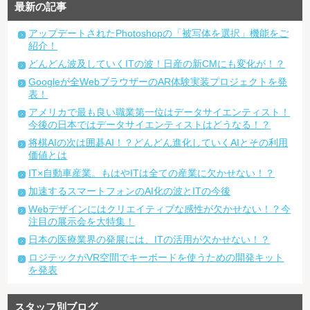
最新の記事
アップデートされたPhotoshopの「被写体を選択」機能をご
紹介！
どんどん波及していくITの波！日産の新CMにも変化が！？
Googleが全WebブラウザーのAR体験実装プロジェクトを発
表！
アメリカで最も良い職業第一位はデータサイエンティスト！
今後の日本ではデータサイエンティストはどうなる！？
将棋AIの次は囲碁AI！？どんどん進化していくAIとその利用
価値とは
IT×自動車産業。もはやITは全ての産業に欠かせない！？
加速するスマートフォンのAI化の波とITの今後
Webデザインにはクリエイティブな感性が欠かせない！？今
注目の展示会を大特集！
日本の医療業界の発展には、ITの活用が欠かせない！？
ロジテックがVR空間でキーボードを使うための開発キット
を発表
スタッフ別ブログ