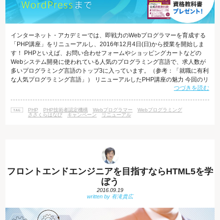
インターネット・アカデミーでは、即戦力のWebプログラマーを育成する
「PHP講座」をリニューアルし、2016年12月4日(日)から授業を開始しま
す！ PHPといえば、お問い合わせフォームやショッピングカートなどの
Webシステム開発に使われている人気のプログラミング言語で、求人数が
多いプログラミング言語のトップ3に入っています。（参考：「就職に有利
な人気プログラミング言語」） リニューアルしたPHP講座の魅力 今回のリ
つづきを読む
ニューアルによって生まれ変わったPHP講座の魅力の中から、ポイントを
３つご紹介します。 1.ゼロからPHPプログラムを書く力がつく ゼロから開
発に必要な仕様設計を考え、公開後のトラブルが起きにくいスマートな開
PHP
PHP技術者認定機構
Webプログラマー
Webプログラミング
発をするためのプログラミングのノウハウをカリキュラムに集約しまし
ささくらはなび
キャンペーン
リニューアル
た。プ
フロントエンドエンジニアを目指すならHTML5を学
ぼう
2016.09.19