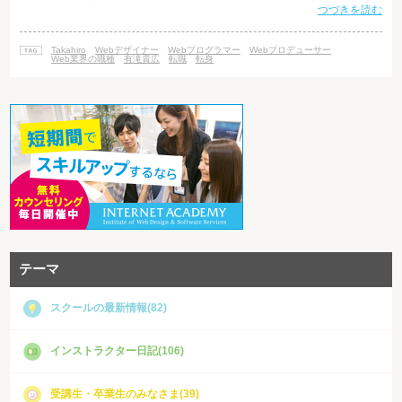
つづきを読む
トの責任者で、営業やアカウントプラン ナーと呼ばれることもあります。
Webサイトの目標を明確にし、クライアントと制作チームの間に立ってプ
ロジェクトを牽引します。 クライアントのヒアリングから始まり、サイト
Takahiro
Webデザイナー
Webプログラマー
Webプロデューサー
構築の提案、サイト立ち上げ後のフォロー、アクセス解析に基づいた更新
Web業界の職種
有滝貴広
転職
転身
テーマ
スクールの最新情報(82)
インストラクター日記(106)
受講生・卒業生のみなさま(39)