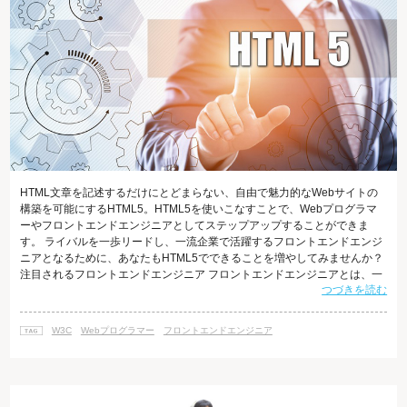
HTML文章を記述するだけにとどまらない、自由で魅力的なWebサイトの
構築を可能にするHTML5。HTML5を使いこなすことで、Webプログラマ
ーやフロントエンドエンジニアとしてステップアップすることができま
す。 ライバルを一歩リードし、一流企業で活躍するフロントエンドエンジ
ニアとなるために、あなたもHTML5でできることを増やしてみませんか？
注目されるフロントエンドエンジニア フロントエンドエンジニアとは、一
つづきを読む
般的には、HTML5/CSS3やJavaScript、PHPといったプログラム言語な
ど、高度なWeb制作技術を持った人とされています。 フロントエンドエン
ジニアの登場には、近年、Web制作に関わる新しい技術が次々と登場し、
W3C
Webプログラマー
フロントエンドエンジニア
HTMLコーダーが対応しなければならない業務が格段に増え