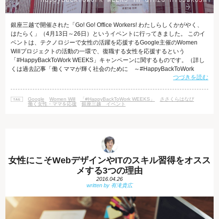
銀座三越で開催された「Go! Go! Office Workers! わたしらしくかがやく、
はたらく」（4月13日～26日）というイベントに行ってきました。 このイ
ベントは、テクノロジーで女性の活躍を応援するGoogle主催のWomen
Willプロジェクトの活動の一環で、復職する女性を応援するという
「#HappyBackToWork WEEKS」キャンペーンに関するものです。（詳し
くは過去記事「働くママが輝く社会のために ～#HappyBackToWork
つづきを読む
WEEKS発表会レポート～ 前編」をご覧ください。） インターネット・
アカデミーを含む参画企業 52 社の活動を紹介するパネルがこのイベント期
間中に銀座三越の催事場に展示されるという案内を頂いたので、本日はそ
Google
Women Will
「#HappyBackToWork WEEKS」
ささくらはなび
の様子をレポートしたいと思
働く女性・ママを応援
銀座三越 イベント
女性にこそWebデザインやITのスキル習得をオスス
メする3つの理由
2016.04.26