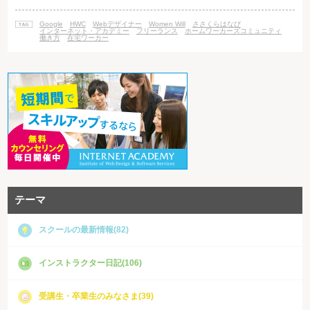
は、女性のテクノロジー活用を促進することで、各国の女性が直面する問
題の解決を目指すという Google 社のアジア太平洋地域全体の取り組みを
Google
HWC
Webデザイナー
Women Will
ささくらはなび
指しています。 Women Will の日本での活動として
インターネット・アカデミー
フリーランス
ホームワーカーズコミュニティ
働き方
在宅ワーカー
テーマ
スクールの最新情報(82)
インストラクター日記(106)
受講生・卒業生のみなさま(39)