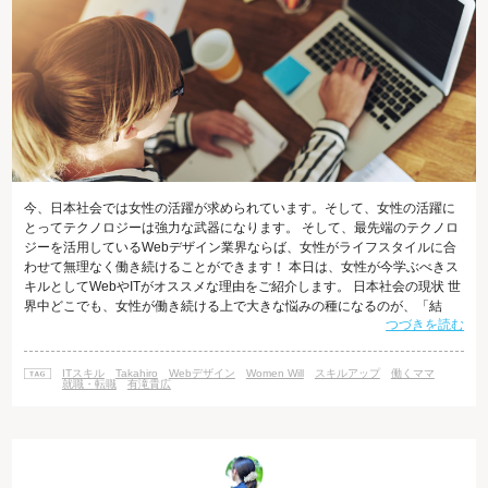
今、日本社会では女性の活躍が求められています。そして、女性の活躍に
とってテクノロジーは強力な武器になります。 そして、最先端のテクノロ
ジーを活用しているWebデザイン業界ならば、女性がライフスタイルに合
わせて無理なく働き続けることができます！ 本日は、女性が今学ぶべきス
キルとしてWebやITがオススメな理由をご紹介します。 日本社会の現状 世
界中どこでも、女性が働き続ける上で大きな悩みの種になるのが、「結
つづきを読む
婚」「出産」というライフイベントです。 特に出産後しばらくは、身体を
休めなければならない上に、赤ちゃんの世話にかかりっきりになります。
育児に熱心な「イクメン」も増えて来たとはいえ、出産前後は仕事を休ま
ITスキル
Takahiro
Webデザイン
Women Will
スキルアップ
働くママ
ざるを得ません。 また、復職する際に、会社側に復職ママをバックアップ
就職・転職
有滝貴広
できる体制が整っている