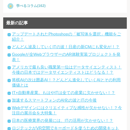
学べるコラム(162)
最新の記事
アップデートされたPhotoshopの「被写体を選択」機能をご
紹介！
どんどん波及していくITの波！日産の新CMにも変化が！？
Googleが全WebブラウザーのAR体験実装プロジェクトを発
表！
アメリカで最も良い職業第一位はデータサイエンティスト！
今後の日本ではデータサイエンティストはどうなる！？
将棋AIの次は囲碁AI！？どんどん進化していくAIとその利用
価値とは
IT×自動車産業。もはやITは全ての産業に欠かせない！？
加速するスマートフォンのAI化の波とITの今後
Webデザインにはクリエイティブな感性が欠かせない！？今
注目の展示会を大特集！
日本の医療業界の発展には、ITの活用が欠かせない！？
ロジテックがVR空間でキーボードを使うための開発キット