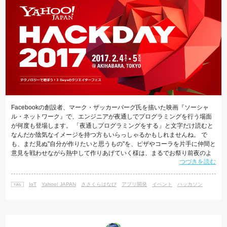
Facebookの創設者、マーク・ザッカーバーグ氏を描いた映画『ソーシャ
ル・ネットワーク』で、エンジニアが夜通しでプログラミングを行う場面
が何度も登場します。 「夜通しプログラミングをする」と文字だけ読むと
なんだか陰気なイメージを持つ方もいらっしゃるかもしれませんね。 で
も、まだ見ぬ"自分が作りたいと思うもの"を、ピザやコーラを片手に仲間と
意見を戦わせながら熱中して作りあげていく様は、まるでお祭り前夜のよ
つづきを読む
うな活気に溢れていて、見ているだけでもワクワクしてきます。
Facebookでは、創業当時からそのような徹夜のプログラミングイベントが
数多く行われ、その中から「いいね！」や「チャット」、「タイムライ
IoT
Yahoo! JAPAN
ささくらはなび
アプリ開発
イベント
ハッカソン
ン」といった今ではFacebookの代表的とも言える機能が生まれたことは、
非常に有名な話です