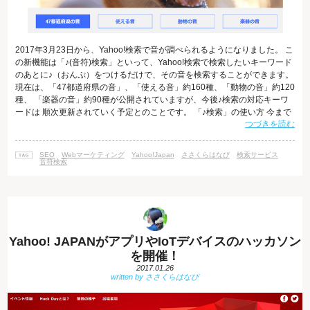
2017年3月23日から、Yahoo!検索で音が調べられるようになりました。 こ
の新機能は「♪(音符)検索」といって、Yahoo!検索で検索したいキーワード
のあとに♪（おんぷ）をつけるだけで、その音を検索することができます。
現在は、「47都道府県の音」、「使える音」約160種、「動物の音」約120
種、 「楽器の音」約90種が公開されていますが、今後♪検索の対応キーワ
ードは 順次更新されていく予定とのことです。 「♪検索」の使い方 今まで
つづきを読む
は、聴きたい音を検索で調べてたどり着くためには、「○○ 音」と検索し
た後、実際に音を聴くまでに何度かクリックをする必要がありました。 し
かし、Yahoo!の「♪検索」なら、Yahoo! JAPANトップページやブラウザー
SEO
Webマーケティング
Yahoo!Japan
ささくらはなび
検索サービス
の検索窓でキーワードのあとに♪をつけ
音符検索
Yahoo! JAPANがアプリやIoTデバイスのハッカソン
を開催！
2017.01.26