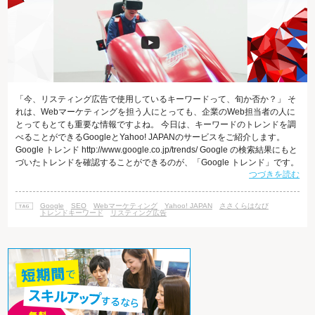
「今、リスティング広告で使用しているキーワードって、旬か否か？」 そ
れは、Webマーケティングを担う人にとっても、企業のWeb担当者の人に
とってもとても重要な情報ですよね。 今日は、キーワードのトレンドを調
べることができるGoogleとYahoo! JAPANのサービスをご紹介します。
Google トレンド http://www.google.co.jp/trends/ Google の検索結果にもと
づいたトレンドを確認することができるのが、「Google トレンド」です。
つづきを読む
指定したキーワードの「人気度の動向・地域別人気度・関連する検索キー
ワード」を確認したり、いくつかのキーワードを比較しながら、最近の検
索トレンドをチェックすることができます。 しかも、ただ人気度の動きを
Google
SEO
Webマーケティング
Yahoo! JAPAN
ささくらはなび
みるだけではな
トレンドキーワード
リスティング広告