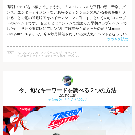
"早朝フェス"をご存じでしょうか。 『ストレスフルな平日の朝に音楽、ダ
ンス、エンターテイメントなどあらゆるテンションのあがる要素を取り入
れることで朝の通勤時間をハイテンションに過ごす』というのがコンセプ
トのイベントです。 もともとはロンドンで始まった早朝クラブイベントで
したが、それを東京版にアレンジして昨年から始まったのが「Morning
Gloryville Tokyo」で、今や毎月開催されている大人気イベントとなってい
つづきを読む
ます。 ちなみに、今回のテーマは「カラフル」で、次回は5月27日（水）
に開催予定です。 朝6時30分から、DJ・ヨガ・マッサージに加え、世界80
各国以上で展開される「Reebok」のフィットネスプログラム「レスミル
Yahoo! JAPAN
ささくらはなび
イベント
ズ」を実施するとか。 開催場所はYahoo! JAPAN
インターネット・アカデミー渋谷校
来校ついで
今、旬なキーワードを調べる２つの方法
2015.04.26