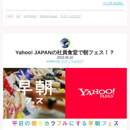
つづきを読む
ことがある方も多いのではないでしょうか。 一言でいうと、「身の周りの
あらゆるモノがインターネットにつながる」仕組みのことです。 スマート
フォンやパソコンに限らず、エアコンや冷蔵庫といった家電製品・自動車
IoT
myThings
Yahoo!Japan
ささくらはなび
まで、いろいろなモノをインターネットにつなげる
Yahoo! JAPANの社員食堂で朝フェス！？
2015.05.16