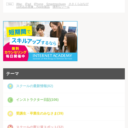
分に、自分の好きな画像を表示することができるのです。 テンプレートを
iMac
iPad
iPhone
Smartmockups
ささくらはなび
選ぶと、テンプ
はめ込み画像，Apple製品
便利なツール
テーマ
スクールの最新情報(82)
インストラクター日記(106)
受講生・卒業生のみなさま(39)
スクールの寄り道スポット(32)