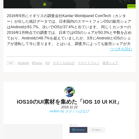
2016年9月にイギリスの調査会社Kantar Worldpanel ComTech（カンタ
ー）が出した統計データでは、日本国内のスマートフォンOSの販売シェア
はAndroidが61.7%、次いでiOSが37.4%と出ています。 同じくカンターの
2016年1月時点での調査では、日本ではiOSのシェアが50.3%と半数を占め
ており、Androidの48.7%を超えていましたが、3月にAndroidとiOSのシェ
アが逆転して今に至ります。 とはいえ、調査月によっても販売シェアが大
つづきを読む
きく変わるのはよくあることですので、定点観測しつつ、大きな流れを見
ていくことが大切ですね。 販売シェアの動きを調べるには ちなみに、上記
のスマートフォンOSの販売シェアの数字はカンターが公開している
Android
iPhone
OS
ささくらはなび
スマートフォン
販売シェア
「Smartphon
iOS10のUI素材を集めた「iOS 10 UI Kit」
2016.11.22