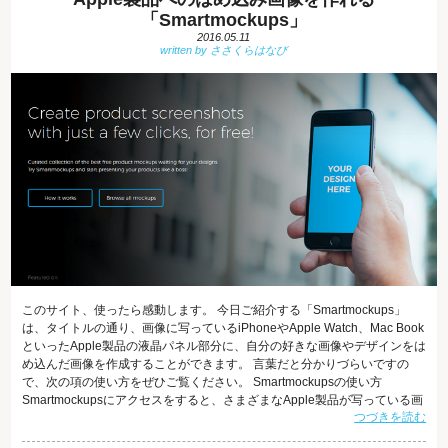
「Smartmockups」
2016.05.11
このサイト、使ったら感動します。 今日ご紹介する「Smartmockups」
は、タイトルの通り、画像に写っているiPhoneやApple Watch、Mac Book
といったApple製品の液晶パネル部分に、自分の好きな画像やデザインをは
め込んだ画像を作成することができます。 言葉だと分かりづらいですの
で、次の項の使い方をぜひご覧ください。 Smartmockupsの使い方
Smartmockupsにアクセスをすると、さまざまなApple製品が写っている画
つづきを読む
像のテンプレート（Mockups)が用意されています。 いずれも、製品の液晶
部分は青く塗られ、「YOUR DESIGN HERE」と書かれています。 この部