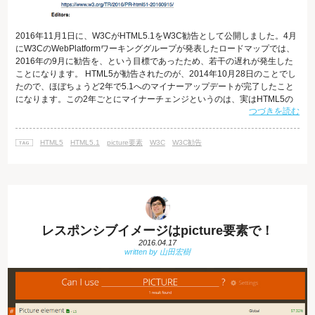
2016年11月1日に、W3CがHTML5.1をW3C勧告として公開しました。4月
にW3CのWebPlatformワーキンググループが発表したロードマップでは、
2016年の9月に勧告を、という目標であったため、若干の遅れが発生した
ことになります。 HTML5が勧告されたのが、2014年10月28日のことでし
たので、ほぼちょうど2年で5.1へのマイナーアップデートが完了したこと
になります。この2年ごとにマイナーチェンジというのは、実はHTML5の
つづきを読む
勧告前からW3C内で予定として組まれていて、次のHTML5.2に関しても予
定通りに第一草案がすでに発表されています。 改めて確認をしておくと、
W3Cの仕様書が勧告されるまでには、「草案(Working Draft)」→「最終草
HTML5
HTML5.1
picture要素
W3C
W3C勧告
案(Last Call
レスポンシブイメージはpicture要素で！
2016.04.17