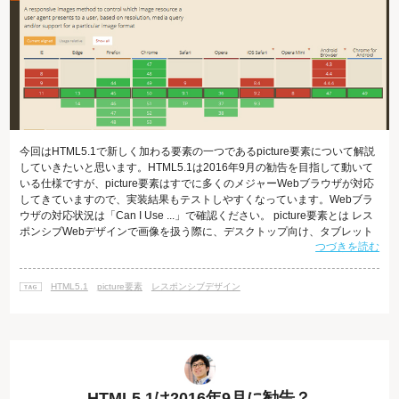
今回はHTML5.1で新しく加わる要素の一つであるpicture要素について解説
していきたいと思います。HTML5.1は2016年9月の勧告を目指して動いて
いる仕様ですが、picture要素はすでに多くのメジャーWebブラウザが対応
してきていますので、実装結果もテストしやすくなっています。Webブラ
ウザの対応状況は「Can I Use ...」で確認ください。 picture要素とは レス
ポンシブWebデザインで画像を扱う際に、デスクトップ向け、タブレット
つづきを読む
向け、モバイル向けと、それぞれの画面解像度に最適化された画像を扱う
のに苦労をした経験があると思います。デスクトップ用に用意した横幅
2,000pxの画像をモバイルサイトでもそのまま使っていては読み込みに時間
HTML5.1
picture要素
レスポンシブデザイン
がかかってしまい、大変ですね。そこ
HTML5.1は2016年9月に勧告？