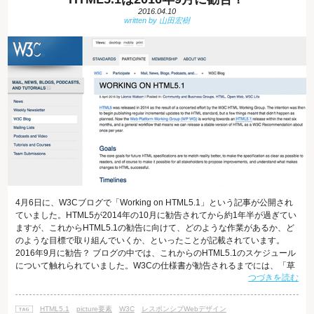
2016.04.10
4月6日に、W3Cブログで「Working on HTML5.1」という記事が公開され
ていました。HTML5が2014年の10月に勧告されてから約1年半が過ぎてい
ますが、これからHTML5.1の勧告に向けて、どのような作業があるか、ど
のような目標で取り組んでいくか、といったことが記載されています。
2016年9月に勧告？ ブログの中では、これからのHTML5.1のスケジュール
について触れられていました。W3Cの仕様書が勧告されるまでには、「草
つづきを読む
案(Working Draft)」→「最終草案(Last Call Working Draft)」→「勧告候補
(CR: Candidate Recommendation)」→「勧告案(PR: Proposed
Recommendation)」→「W3C
HTML5.1
picture要素
W3C
レスポンシブWebデザイン