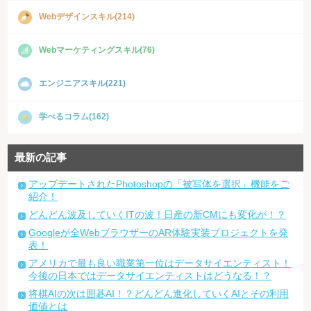
Webデザインスキル(214)
Webマーケティングスキル(76)
エンジニアスキル(221)
学べるコラム(162)
最新の記事
アップデートされたPhotoshopの「被写体を選択」機能をご
紹介！
どんどん波及していくITの波！日産の新CMにも変化が！？
Googleが全WebブラウザーのAR体験実装プロジェクトを発
表！
アメリカで最も良い職業第一位はデータサイエンティスト！
今後の日本ではデータサイエンティストはどうなる！？
将棋AIの次は囲碁AI！？どんどん進化していくAIとその利用
価値とは