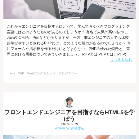
これからエンジニアを目指す人にとって、学んでおくべきプログラミング
言語にはどのようなものがあるのでしょうか？ 有名で人気の高いものに、
JavaやC言語、Perlなどがありますが、一方、非エンジニアの人でも比較
的学びやすいとされるPHPには、どのような魅力があるのでしょうか？ 単
にフォームや掲示板を作るだけにとどまらない、PHPの優れた特徴と、業
界における需要についてみていきましょう。 PHPとは PHPとは、PHP:
つづきを読む
Hypertext Preprocessorの略で、動的なWebページを作成するためのプロ
グラミング言語です。HTMLに組み込んで使うことができるのが特徴で、
初めての登場は古く、1995年にさかのぼります。 Webサイトには、更新が
PHP
Webプログラミング
プログラマー
ない限りは常に同じ情報を表示する「静的ペ
フロントエンドエンジニアを目指すならHTML5を学
ぼう
2016.09.19