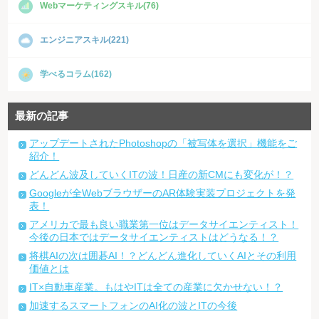
Webマーケティングスキル(76)
エンジニアスキル(221)
学べるコラム(162)
最新の記事
アップデートされたPhotoshopの「被写体を選択」機能をご
紹介！
どんどん波及していくITの波！日産の新CMにも変化が！？
Googleが全WebブラウザーのAR体験実装プロジェクトを発
表！
アメリカで最も良い職業第一位はデータサイエンティスト！
今後の日本ではデータサイエンティストはどうなる！？
将棋AIの次は囲碁AI！？どんどん進化していくAIとその利用
価値とは
IT×自動車産業。もはやITは全ての産業に欠かせない！？
加速するスマートフォンのAI化の波とITの今後