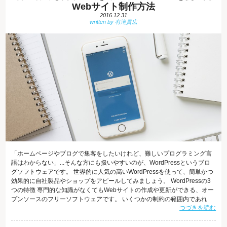
Webサイト制作方法
2016.12.31
「ホームページやブログで集客をしたいけれど、難しいプログラミング言
語はわからない」...そんな方にも扱いやすいのが、WordPressというブロ
グソフトウェアです。 世界的に人気の高いWordPressを使って、簡単かつ
効果的に自社製品やショップをアピールしてみましょう。 WordPressの3
つの特徴 専門的な知識がなくてもWebサイトの作成や更新ができる、オー
プンソースのフリーソフトウェアです。 いくつかの制約の範囲内であれ
つづきを読む
ば、だれでも自由に無料で使うことができます。 WordPressには以下のよ
うな特徴があります。 1.更新作業が簡単 投稿画面にて、タイトルと本文を
入力し、公開をクリックすれば更新できます。 2.カスタマイズが簡単 様々