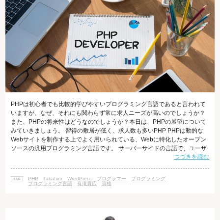
PHPは初心者でも比較的学びやすいプログラミング言語であると言われて
いますが、なぜ、それにも関わらず常に求人ニーズが高いのでしょうか？
また、PHPの将来性はどうなのでしょうか？本日は、PHPの展望について
みていきましょう。 習得の敷居が低く、求人数も多いPHP PHPは動的な
Webサイトを制作する上でよく用いられている、Webに特化したオープン
ソースの汎用プログラミング言語です。 サーバーサイドの言語で、ユーザ
つづきを読む
ーがWebサイトを開くといったアクションをとることで動作します。 PHP
は文法が平易なため、プログラミング初心者にとってわかりやすい言語で
あると言われています。 それにもかかわらず、PHPの求人ニーズは高く、
PHP
Takahiro
WordPress
プログラマー
プログラミング
年々求人数は上がってきています。 エンジニアに特化した派遣会社である
プログラミング言語
有滝貴広
資格
「パー