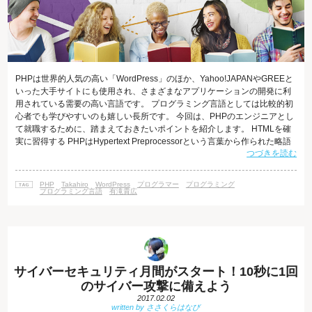
PHPは世界的人気の高い「WordPress」のほか、Yahoo!JAPANやGREEと
いった大手サイトにも使用され、さまざまなアプリケーションの開発に利
用されている需要の高い言語です。 プログラミング言語としては比較的初
心者でも学びやすいのも嬉しい長所です。 今回は、PHPのエンジニアとし
て就職するために、踏まえておきたいポイントを紹介します。 HTMLを確
実に習得する PHPはHypertext Preprocessorという言葉から作られた略語
つづきを読む
で、Webページを動的に作ることを主な目的としています。Webページを
構築するための基礎となる言語がHTMLですが、PHPはHTMLと組み合わせ
て使う言語のため、PHPエンジニアになるためには、まずは大前提として
PHP
Takahiro
WordPress
プログラマー
プログラミング
HTMLをしっかりと理解しておく
プログラミング言語
有滝貴広
サイバーセキュリティ月間がスタート！10秒に1回
のサイバー攻撃に備えよう
2017.02.02