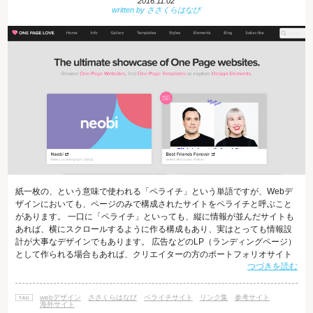
2016.11.02
紙一枚の、という意味で使われる「ペライチ」という単語ですが、Webデ
ザインにおいても、ページのみで構成されたサイトをペライチと呼ぶこと
があります。 一口に「ペライチ」といっても、縦に情報が並んだサイトも
あれば、横にスクロールするように作る構成もあり、実はとっても情報設
計が大事なデザインでもあります。 広告などのLP（ランディングページ）
として作られる場合もあれば、クリエイターの方のポートフォリオサイト
つづきを読む
などでもペライチサイトをよく見かけます。 本日紹介する「One Page
Love」は、海外のWebサイトリンク集なのですが、デザインと情報設計に
優れたペライチサイトばかりを集めているので、とても参考になります。
webデザイン
ささくらはなび
ペライチサイト
リンク集
参考サイト
「One Page Love」の使い方 One Page Loveにアクセスをす
海外サイト