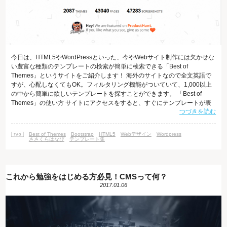
今日は、HTML5やWordPressといった、今やWebサイト制作には欠かせな
い豊富な種類のテンプレートの検索が簡単に検索できる「Best of
Themes」というサイトをご紹介します！ 海外のサイトなので全文英語で
すが、心配しなくてもOK。フィルタリング機能がついていて、1,000以上
の中から簡単に欲しいテンプレートを探すことができます。 「Best of
Themes」の使い方 サイトにアクセスをすると、すぐにテンプレートが表
つづきを読む
示されるのですが、使っていただきたいのはフィルタリング機能です。サ
イトのヘッダー部分に、「Search...」と書かれた検索バーと、「FILTER」
と書かれた黄色いボタンがあるので、そのどちらかにカーソルを合わせて
Best of Themes
Bootstrap
HTML5
Webデザイン
Wordpress
クリックをしてください。 すると、次のような画
ささくらはなび
テンプレート集
これから勉強をはじめる方必見！CMSって何？
2017.01.06