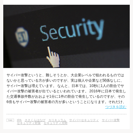
サイバー攻撃というと、難しそうとか、大企業レベルで狙われるものでは
ないかと思っている方が多いのですが、実は個人や企業など関係なしに、
サイバー攻撃は増えています。 なんと、日本では、10秒に1人の割合でサ
イバー攻撃の被害者が出ているといわれています。 2016年に日本で発生し
た交通事故件数がおおよそ1分に1件の割合で発生しているのですが、その
6倍もサイバー攻撃の被害者の方が多いということになります。それだけ、
つづきを読む
サイバー攻撃というのは、身近にあるものなのです。 また、ウイルス対策
のソフトウェア企業であるシマンテック社が 2015 年に検出したマルウェ
アは、4 億 3,000 万を超えており、2016 年インターネットセキュリティ脅
IPA
ささくらはなび
カリキュラム
サイバーセキュリティ
サイバー攻撃
威レポートによると、人気の高い Web サイトの 4 分の 3 に
セキュリティ対策
セキュリティ月間