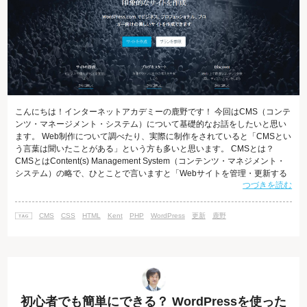
こんにちは！インターネットアカデミーの鹿野です！ 今回はCMS（コンテ
ンツ・マネージメント・システム）について基礎的なお話をしたいと思い
ます。 Web制作について調べたり、実際に制作をされていると「CMSとい
う言葉は聞いたことがある」という方も多いと思います。 CMSとは？
CMSとはContent(s) Management System（コンテンツ・マネジメント・
システム）の略で、ひとことで言いますと「Webサイトを管理・更新する
つづきを読む
システムのこと」です。 もっと言ってしまえば"ブログのような感覚で"サ
イトが更新できるシステムです。 Webサイトの更新を行う場合、本来であ
ればHTMLやCSSを編集して行うことになります。 そうすると専門知識が
CMS
CSS
HTML
Kent
PHP
WordPress
更新
鹿野
必要になるため、Webのスキルをお持ちでない方に
初心者でも簡単にできる？ WordPressを使った