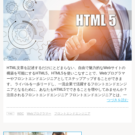
HTML文章を記述するだけにとどまらない、自由で魅力的なWebサイトの
構築を可能にするHTML5。HTML5を使いこなすことで、Webプログラマ
ーやフロントエンドエンジニアとしてステップアップすることができま
す。 ライバルを一歩リードし、一流企業で活躍するフロントエンドエンジ
ニアとなるために、あなたもHTML5でできることを増やしてみませんか？
注目されるフロントエンドエンジニア フロントエンドエンジニアとは、一
つづきを読む
般的には、HTML5/CSS3やJavaScript、PHPといったプログラム言語な
ど、高度なWeb制作技術を持った人とされています。 フロントエンドエン
ジニアの登場には、近年、Web制作に関わる新しい技術が次々と登場し、
W3C
Webプログラマー
フロントエンドエンジニア
HTMLコーダーが対応しなければならない業務が格段に増え