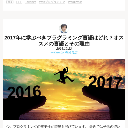
PHP
Takahiro
Webプログラミング
WordPress
なサイトでテーマやプラグインが配布されており、
2017年に学ぶべきプラグラミング言語はどれ？オス
スメの言語とその理由
2016.12.22
今、プログラミングの重要性が脚光を浴びています。 最近では子供の習い