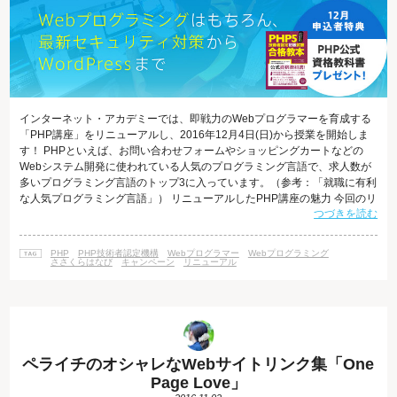
インターネット・アカデミーでは、即戦力のWebプログラマーを育成する
「PHP講座」をリニューアルし、2016年12月4日(日)から授業を開始しま
す！ PHPといえば、お問い合わせフォームやショッピングカートなどの
Webシステム開発に使われている人気のプログラミング言語で、求人数が
多いプログラミング言語のトップ3に入っています。（参考：「就職に有利
な人気プログラミング言語」） リニューアルしたPHP講座の魅力 今回のリ
つづきを読む
ニューアルによって生まれ変わったPHP講座の魅力の中から、ポイントを
３つご紹介します。 1.ゼロからPHPプログラムを書く力がつく ゼロから開
発に必要な仕様設計を考え、公開後のトラブルが起きにくいスマートな開
PHP
PHP技術者認定機構
Webプログラマー
Webプログラミング
発をするためのプログラミングのノウハウをカリキュラムに集約しまし
ささくらはなび
キャンペーン
リニューアル
た。プ
ペライチのオシャレなWebサイトリンク集「One
Page Love」