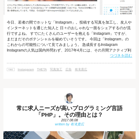
今日、若者の間でホットな「Instagram」。投稿する写真を加工し、友人や
インターネットを通じた知人と 日々のおしゃれな一面をシェアするのが流
行ですよね。 すでにたくさんのユーザーを抱える「Instagram」ですが、
まだまだそのポテンシャルを秘めていそうです。 今回は「Instagram」の
これからの可能性について見てみましょう。 急成長するInstagram
Instagramの人気は国内外問わず、2017年4月には、その月間アクティブ利
つづきを読む
用者数が7億人を超えたことが公表されました。 また、日本国内での年代
別ユーザー数を見ると10代、20代のユーザーが多いことがわかります。 参
考：Instagramの国内利用者数 また、その理由として女性ユーザーが答え
Instagaram
THETA
写真加工
広告
有滝貴広
ているのが、「素敵な写真を閲覧でき
常に求人ニーズが高いプログラミング言語
「PHP」。その理由とは？
2017.08.08