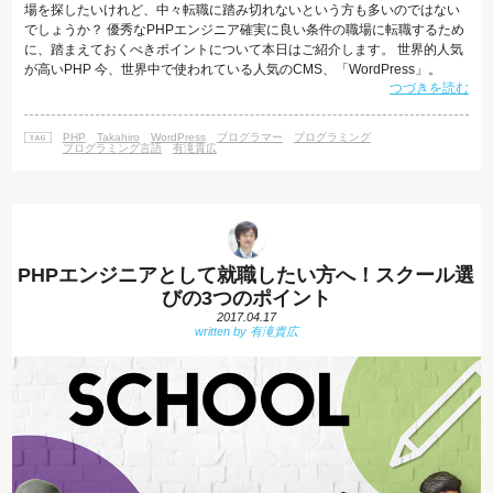
場を探したいけれど、中々転職に踏み切れないという方も多いのではない
でしょうか？ 優秀なPHPエンジニア確実に良い条件の職場に転職するため
に、踏まえておくべきポイントについて本日はご紹介します。 世界的人気
が高いPHP 今、世界中で使われている人気のCMS、「WordPress」。
つづきを読む
HTMLやCSSの知識がなくても、Webページの更新・運営をすることがで
きます。 このWordPressを更新するだけでなく、本格的にカスタマイズす
るためには、PHPのスキルが必要になります。 PHPというと、初学者向け
PHP
Takahiro
WordPress
プログラマー
プログラミング
の言語で、簡単なお問い合わせフォームなどを作るためのプログ
プログラミング言語
有滝貴広
PHPエンジニアとして就職したい方へ！スクール選
びの3つのポイント
2017.04.17