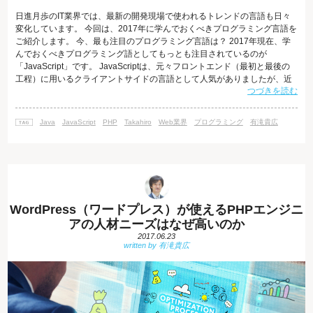
日進月歩のIT業界では、最新の開発現場で使われるトレンドの言語も日々
変化しています。 今回は、2017年に学んでおくべきプログラミング言語を
ご紹介します。 今、最も注目のプログラミング言語は？ 2017年現在、学
んでおくべきプログラミング語としてもっとも注目されているのが
「JavaScript」です。 JavaScriptは、元々フロントエンド（最初と最後の
工程）に用いるクライアントサイドの言語として人気がありましたが、近
つづきを読む
年大きな変化を遂げ、Node.jsを活用することでサーバーサイド言語として
も用いられています。 Node.jsは、軽量で効率よく大量の処理を行うこと
ができるように工夫されており、人気の言語です。 アメリカRedMonk社の
Java
JavaScript
PHP
Takahiro
Web業界
プログラミング
有滝貴広
プログラミング言語ランキング2017年版「The
WordPress（ワードプレス）が使えるPHPエンジニ
アの人材ニーズはなぜ高いのか
2017.06.23