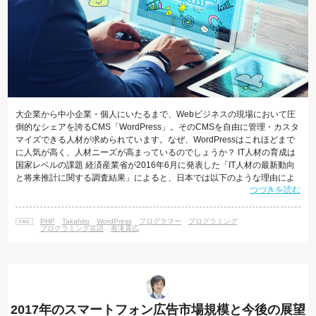
大企業から中小企業・個人にいたるまで、Webビジネスの現場において圧
倒的なシェアを誇るCMS「WordPress」。そのCMSを自由に管理・カスタ
マイズできる人材が求められています。なぜ、WordPressはこれほどまで
に人気が高く、人材ニーズが高まっているのでしょうか？ IT人材の育成は
国家レベルの課題 経済産業省が2016年6月に発表した「IT人材の最新動向
と将来推計に関する調査結果」によると、日本では以下のような理由によ
つづきを読む
り、IT人材の不足が改めて問題となっています。 産業界で大型のIT関連投
資が続いていること 情報セキュリティに関するニーズの増加 ビッグデータ
やIoT等の新しい技術やサービスの登場 今後もIT利用の高度化や多様化が進
PHP
Takahiro
WordPress
プログラマー
プログラミング
むことが予想されること 労働人口、特に若年人口が減少
プログラミング言語
有滝貴広
2017年のスマートフォン広告市場規模と今後の展望