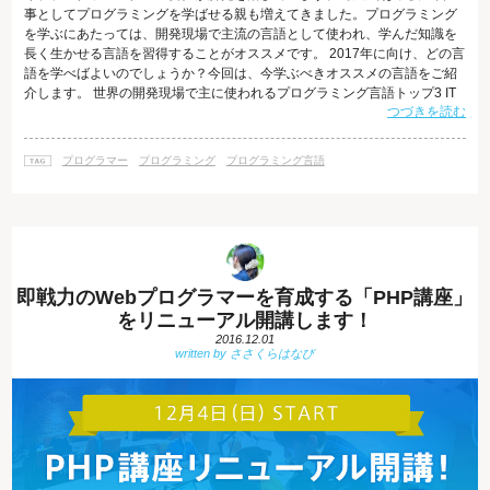
事としてプログラミングを学ばせる親も増えてきました。プログラミング
を学ぶにあたっては、開発現場で主流の言語として使われ、学んだ知識を
長く生かせる言語を習得することがオススメです。 2017年に向け、どの言
語を学べばよいのでしょうか？今回は、今学ぶべきオススメの言語をご紹
介します。 世界の開発現場で主に使われるプログラミング言語トップ3 IT
つづきを読む
がビジネスに不可欠となった現在、大規模プロジェクトからブログシステ
ムのカスタマイズまで、企業の大小を問わず様々な分野で、プログラミン
グの知識のある人材が求められています。 しかし、プログラミング言語は
プログラマー
プログラミング
プログラミング言語
現在705種類もあるとされ、スキルを現場で生かすためには、将来的にも
使われていくであ
即戦力のWebプログラマーを育成する「PHP講座」
をリニューアル開講します！
2016.12.01