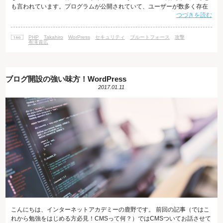
も言われています。プログラムが公開されていて、ユーザーが数多く存在
つづきを読む
するということは、逆に言うと目立ちやすく、悪意の攻撃者に狙われやす
いということでもあります。 そのため、基本的なセキュリティ対策をしっ
かり意識することが大切です。 不正ログイン対策 ブルートフォースアタッ
PHP
Takahiro
WorPress
セキュリティ
ブルートフォース
攻撃
ク（総当たり攻撃）と呼ばれる、考えられるユーザー名とパ
有滝貴広
ブログ開設の強い味方！WordPress
2017.01.11
こんにちは、インターネットアカデミーの鹿野です。 前回の記事（ではこ
れから勉強をはじめる方必見！CMSって何？）ではCMSついてお話させて