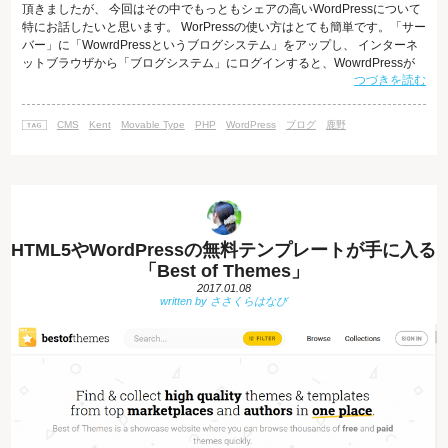
頂きましたが、 今回はその中でもっともシェアの高いWordPressについて
特にお話したいと思います。 WorPressの使い方はとても簡単です。「サー
バー」に「WowrdPressというブログシステム」をアップし、 インターネ
ットブラウザから「ブログシステム」にログインすると、WowrdPressが
つづきを読む
使えるようになります。 すると、WowrdPressから「ブログ」が吐き出さ
れ、ネット上に公開されます。 CMSを「ブログ」という感覚ではなく、
Webサイトのひな型やニュースやお知らせのコンテンツで利用する方も多
CMS
Kent
Movable Type
PHP
WordPress
ブログ
鹿野
いと思いますが、今回は前回と違う切り口で「ブロ
HTML5やWordPressの無料テンプレートが手に入る
「Best of Themes」
2017.01.08