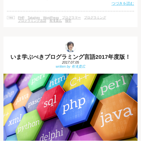
つづきを読む
す。PHPはWebの世界で大きなシェアを持ち、2017年6月の時点で、サー
バーサイド言語の中で82.6%でPHPが使用されていることが、W3Techsの
調査で分かっています。 参考URL 「Usage of server-side programming
PHP
Takahiro
WordPress
プログラマー
プログラミング
languag
プログラミング言語
有滝貴広
独学
いま学ぶべきプログラミング言語2017年度版！
2017.07.05