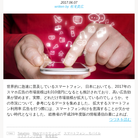
2017.06.07
世界的に急速に普及しているスマートフォン。 日本においても、2017年の
スマホ広告の市場規模は8,010億円になるとも推計されており、高い広告効
果が望めます。実際、どれだけ市場規模が拡大しているのでしょうか。そ
の市況について、参考になるデータを集めました。 拡大するスマートフォ
ン利用率 広告を打つ際には、スマートフォン向けを意識することが欠かせ
ない時代となりました。 総務省の平成28年度版の情報通信白書によれば、
つづきを読む
2015年末の携帯電話・PHSの世帯普及率は95.8％、そのうちスマートフォ
ンのシェアは72.0％にも達しています。 参考データ 「総務省｜平成28年版
情報通信白書｜インターネットの普及状況」 また、同調査によれば、2015
Takahiro
Webマーケティング
スマートフォン，モバイル
年末のインターネットの人口普及率は83.0％まで増え
リスティング広告
有滝貴広