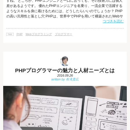
すね。 ところが、PHPエンジニアと一口に言っても、その技術力には個人
差があるようです。 優れたPHPエンジニアを名乗り、一流企業で活躍する
ようなスキルを身に着けるためには、どうしたらいいのでしょうか？ PHP
の高い汎用性と落とし穴 PHPは、世界中でPHPを用いて構築されたWebサ
つづきを読む
イトが2億5000万を超えるとも言われる、汎用性の高いプログラミング言
語です。 その人気の秘密は、言語の特性がほかのプログラミング言語に比
べてかなり自由で、型の指定も必要なく、初心者にも扱いやすい、敷居の
PHP
Webプログラミング
プログラマー
低い言語であることが挙げられます。また、WordPressやMovable
PHPプログラマーの魅力と人材ニーズとは
2016.09.26