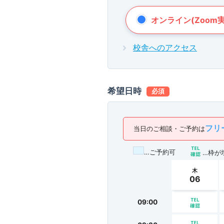
オンライン(Zoom実
校舎へのアクセス
希望日時
必須
フリー
当日のご相談・ご予約は
…ご予約可
…枠が
木
06
09:00