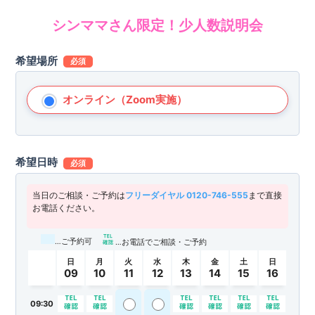
シンママさん限定！少人数説明会
希望場所
必須
オンライン（Zoom実施）
希望日時
必須
当日のご相談・ご予約は
フリーダイヤル 0120-746-555
まで直接
お電話ください。
…ご予約可
…お電話でご相談・ご予約
日
月
火
水
木
金
土
日
09
10
11
12
13
14
15
16
09:30