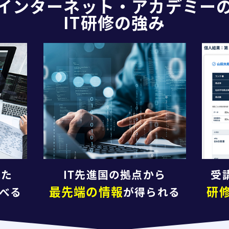
インターネット・アカデミー
IT研修の強み
れた
IT先進国の拠点から
受
最先端の情報
研
べる
が得られる