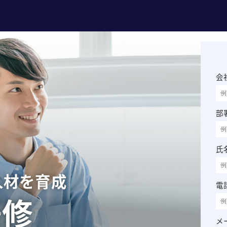
会
部
氏
人材を育成
電
研修
メ