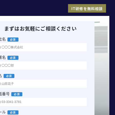
IT研修を無料相談
まずはお気軽にご相談ください
社名
必須
署名
必須
名
必須
話番号
必須
ール
必須