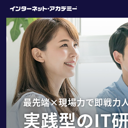
最先端×現場力で即戦力
実践型のIT