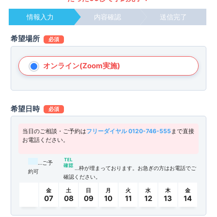
情報入力
内容確認
送信完了
希望場所
必須
オンライン(Zoom実施)
希望日時
必須
当日のご相談・ご予約は
フリーダイヤル 0120-746-555
まで直接
お電話ください。
…ご予
…枠が埋まっております。お急ぎの方はお電話でご
約可
確認ください。
金
土
日
月
火
水
木
金
07
08
09
10
11
12
13
14