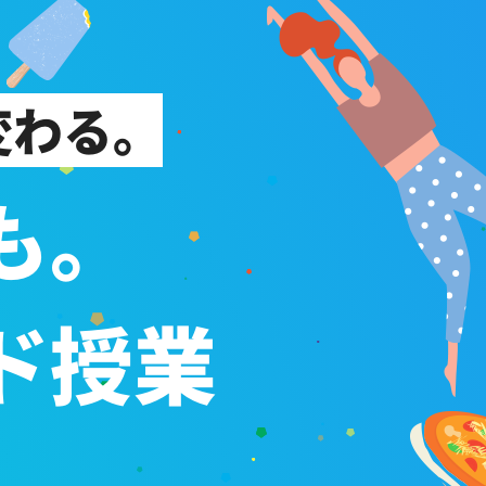
変わる。
も。
ド授業