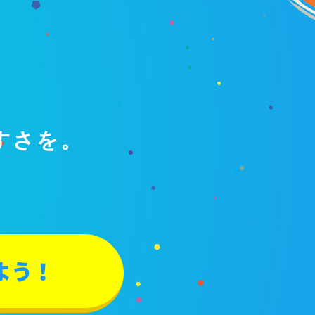
すさを。
。
よう！