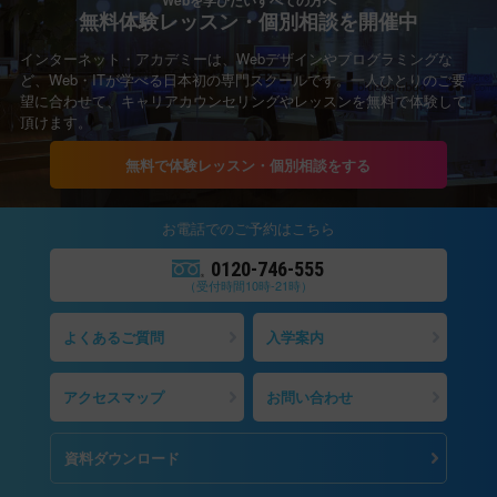
Webを学びたいすべての方へ
無料体験レッスン・個別相談を開催中
インターネット・アカデミーは、Webデザインやプログラミングな
ど、Web・ITが学べる日本初の専門スクールです。一人ひとりのご要
望に合わせて、キャリアカウンセリングやレッスンを無料で体験して
頂けます。
無料で体験レッスン・個別相談をする
お電話での
ご予約
はこちら
0120-746-555
（受付時間10時-21時）
よくあるご質問
入学案内
アクセスマップ
お問い合わせ
資料ダウンロード