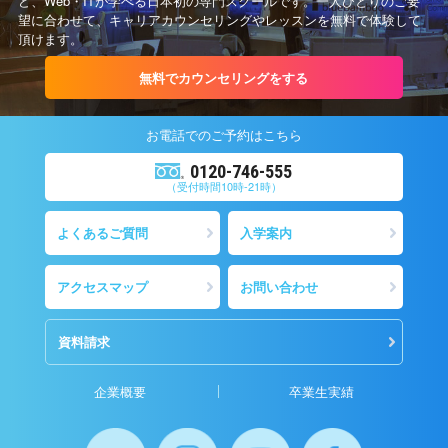
ど、Web・ITが学べる日本初の専門スクールです。一人ひとりのご要
望に合わせて、キャリアカウンセリングやレッスンを無料で体験して
頂けます。
無料でカウンセリングをする
お電話での
ご予約
はこちら
0120-746-555
（受付時間10時-21時）
よくあるご質問
入学案内
アクセスマップ
お問い合わせ
資料請求
企業概要
卒業生実績