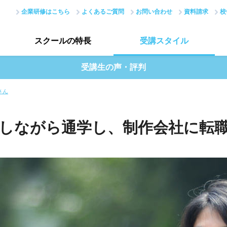
企業研修はこちら
よくあるご質問
お問い合わせ
資料請求
校
スクールの
特長
受講
スタイル
受講生の声・評判
スクールの特長トップ
受講スタイルトップ
さん
はじめての方へ
データで見る受講生
しながら通学し、
制作会社に転
現場のノウハウ
授業評価アンケート
最新で正確なスキル
アカデミーネットワーク