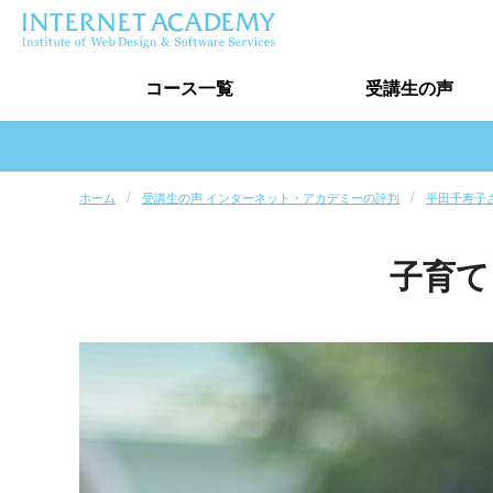
コース
一覧
受講生
の声
受講生の声トップ
ホーム
受講生の声 インターネット・アカデミーの評判
平田千寿子
卒業生実績
子育て
受講生インタビュー
最新口コミ情報