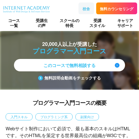
校舎
無料カウンセリング
コース
受講生
スクールの
受講
キャリア
一覧
の声
特長
スタイル
サポート
20,000人以上が受講した
プログラマー入門コース
このコースで無料相談する
無料説明会動画をチェックする
プログラマー入門コースの概要
入門スキル
プログラミング系
副業向け
Webサイト制作において必須で、最も基本のスキルはHTML
です。そのHTMLを策定する世界最高位の組織がW3Cです。