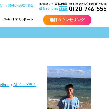
舎
SDGsへの取り組み
キャリア
サポート
無料カウンセリング
ython
+
AIプログラミ