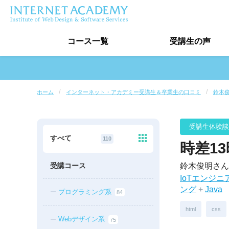
コース
一覧
受講生
の声
受講生の声トップ
ホーム
インターネット・アカデミー受講生＆卒業生の口コミ
鈴木
卒業生実績
受講生インタビュー
すべて
110
時差1
最新口コミ情報
受講コース
鈴木俊明さん
IoTエンジ
ング
+
Java
プログラミング系
84
html
css
Webデザイン系
75