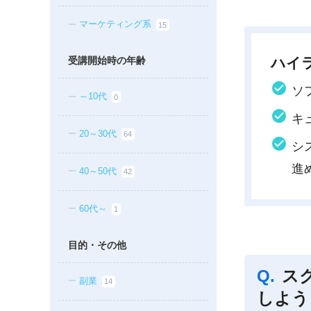
マーケティング系
15
受講開始時の年齢
ハイ
ソ
～10代
0
キ
20～30代
64
シ
進
40～50代
42
60代～
1
目的・その他
ス
副業
14
しよう