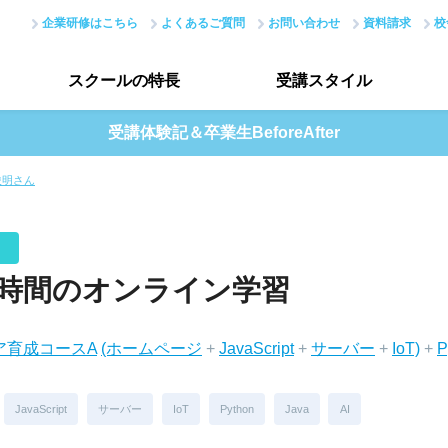
企業研修はこちら
よくあるご質問
お問い合わせ
資料請求
校
スクールの
特長
受講
スタイル
受講体験記＆卒業生BeforeAfter
スクールの特長トップ
受講スタイルトップ
俊明さん
はじめての方へ
データで見る受講生
現場のノウハウ
授業評価アンケート
3時間のオンライン学習
最新で正確なスキル
ニア育成コースA
(ホームページ
+
JavaScript
+
サーバー
+
IoT)
+
P
アカデミーネットワーク
JavaScript
サーバー
IoT
Python
Java
AI