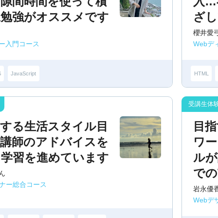
！隙間時間を使って積
入…
ね勉強がオススメです
ざし
櫻井愛
ー入門コース
Web
S
JavaScript
HTML
とする生活スタイル目
目指
、講師のアドバイスを
ワー
に学習を進めています
ルが
での
ん
イナー総合コース
岩永優
Web