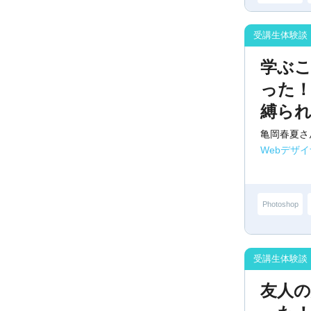
学ぶ
った
縛ら
亀岡春夏さ
Webデザ
Photoshop
友人