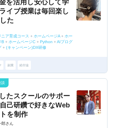
金を活用し安心して学
ライブ授業は毎回楽し
した
ジニア育成コース
+
ホームページA
+
ホー
ジB
+
ホームページC
+
Python
+
AIプログ
グ
+
(キャンペーン)DX研修
ク
副業
給付金
したスクールのサポー
自己研鑽で好きなWeb
トを制作
一郎さん