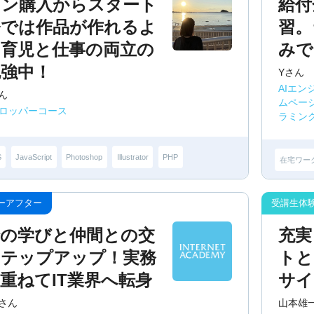
コン購入からスタート
給付
今では作品が作れるよ
習。
。育児と仕事の両立の
みで
勉強中！
Yさん
AIエン
ん
ムペー
ベロッパーコース
ラミン
S
JavaScript
Photoshop
Illustrator
PHP
在宅ワー
での学びと仲間との交
充実
ステップアップ！実務
トと
重ねてIT業界へ転身
サイ
さん
山本雄