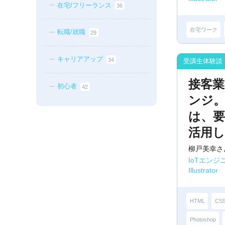
在宅/フリーランス
36
在宅ワーク
転職/就職
29
キャリアアップ
34
接客
初心者
42
ンジ
は、
活用
柳戸美幸さ
IoTエンジ
Illustrator
HTML
CS
Photoshop