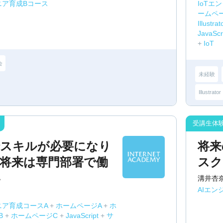
ジニア育成Bコース
IoTエ
ームペ
Illustrat
JavaScr
+
IoT
会
未経験
Illustrator
でスキルが必要になり
将来
将来は専門部署で働
スク
い
溝井杏
AIエン
ニア育成コースA
+
ホームページA
+
ホ
B
+
ホームページC
+
JavaScript
+
サ