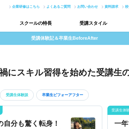
企業研修はこちら
よくあるご質問
お問い合わせ
資料請求
校
スクールの
特長
受講
スタイル
受講体験記＆卒業生BeforeAfter
スクールの特長トップ
受講スタイルトップ
はじめての方へ
データで見る受講生
禍にスキル習得を始めた受講生
現場のノウハウ
授業評価アンケート
最新で正確なスキル
受講生体験談
卒業生ビフォーアフター
アカデミーネットワーク
の自分も驚く転身！
一年