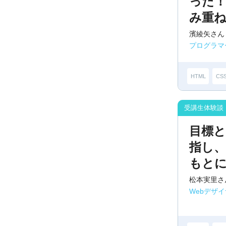
った
み重
濱綾矢さん
プログラマ
HTML
CS
目標
指し
もと
松本実里さ
Webデザ