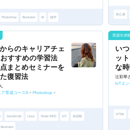
初心者
Photoshop
Illustrator
AI
独学
業からのキャリアチェ
いつ
。おすすめの学習法
ット
要点まとめセミナーを
な時
した復習法
辻彩華
IoTエ
ん
ニア育成コースA
+
Photoshop
+
HTML
S
JavaScript
Linux
Node-RED
IoT
未経験
Illustrator