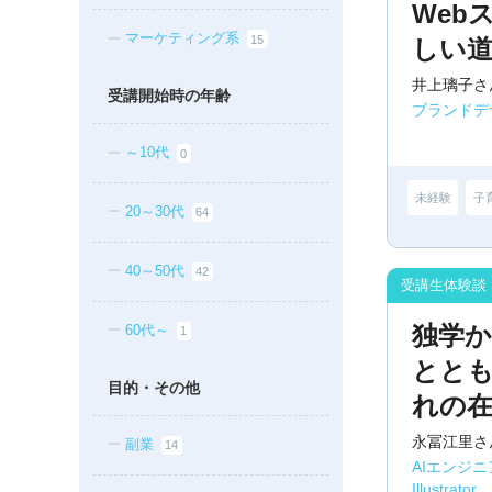
Web
マーケティング系
15
しい
井上璃子さ
受講開始時の年齢
ブランドデ
～10代
0
未経験
子
20～30代
64
40～50代
42
独学
60代～
1
とと
目的・その他
れの
永冨江里さ
副業
14
AIエンジ
Illustrator