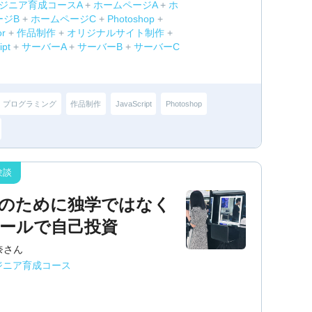
ンジニア育成コースA
+
ホームページA
+
ホ
ージB
+
ホームページC
+
Photoshop
+
or
+
作品制作
+
オリジナルサイト制作
+
ipt
+
サーバーA
+
サーバーB
+
サーバーC
プログラミング
作品制作
JavaScript
Photoshop
のために独学ではなく
ールで自己投資
奈さん
ジニア育成コース