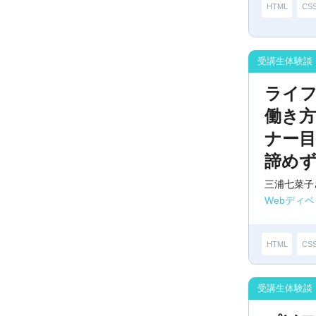
HTML
CS
ライ
働き方
ナー
諦め
三浦七菜子
Webディ
HTML
CS