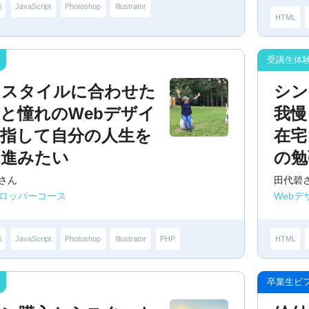
S
JavaScript
Photoshop
Illustrator
HTML
フスタイルに合わせた
シン
と憧れのWebデザイ
我慢
目指して自分の人生を
在宅
ず進みたい
の勉
さん
田代碧
ベロッパーコース
Web
S
JavaScript
Photoshop
Illustrator
PHP
HTML