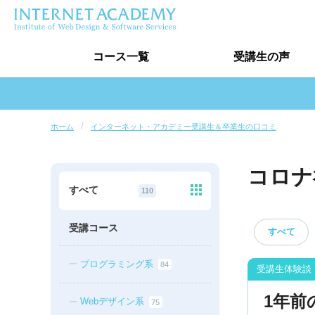
コース
一覧
受講生
の声
受講生の声トップ
ホーム
インターネット・アカデミー受講生＆卒業生の口コミ
卒業生実績
コロナ
受講生インタビュー
すべて
110
最新口コミ情報
受講コース
すべて
プログラミング系
84
1年前
Webデザイン系
75