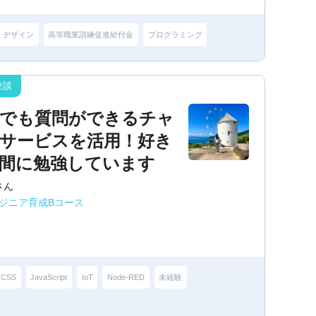
デザイン
高等職業訓練促進給付金
プログラミング
でも質問ができるチャ
サービスを活用！好き
間に勉強しています
さん
ンジニア育成Bコース
CSS
JavaScript
IoT
Node-RED
未経験