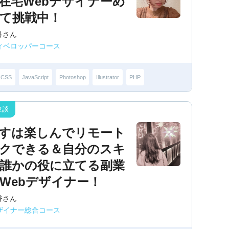
在宅Webデザイナーめ
て挑戦中！
弓さん
ディベロッパーコース
CSS
JavaScript
Photoshop
Illustrator
PHP
すは楽しんでリモート
クできる＆自分のスキ
誰かの役に立てる副業
Webデザイナー！
香さん
デザイナー総合コース