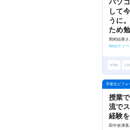
パソ
して
うに
ため
岡村結香さ
Webディ
HTML
CS
授業
流で
経験を
田中奈津美