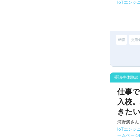
IoTエン
転職
交流
仕事
入校。
きた
河野満さん
IoTエンジ
ームページ