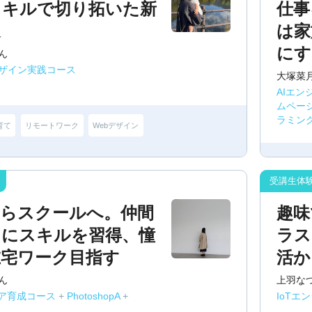
スキルで切り拓いた新
仕事
道
は家
にす
ん
ザイン実践コース
大塚菜
AIエン
ムペー
ラミン
育て
リモートワーク
Webデザイン
からスクールへ。仲間
趣味
もにスキルを習得、憧
ラス
在宅ワーク目指す
活か
ん
上羽な
ニア育成コース
+
PhotoshopA
+
IoTエ