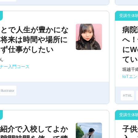
ことで人生が豊かにな
病院
！将来は時間や場所に
へ！
れず仕事がしたい
にW
てい
ん
イナー入門コース
堀越千
IoTエ
Illustrator
HTML
の紹介で入校してよか
子供