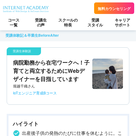
無料カウンセリング
コース
受講生
スクールの
受講
キャリア
一覧
の声
特長
スタイル
サポート
受講体験記＆卒業生BeforeAfter
病院勤務から在宅ワークへ！子
育てと両立するためにWebデ
ザイナーを目指しています
堀越千織さん
IoTエンジニア育成Bコース
ハイライト
出産後子供の発熱のたびに仕事を休むように。こ