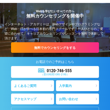
Webを学びたいすべての方へ
無料カウンセリングを開催中
インターネット・アカデミーは、Webデザインやプログラミングな
ど、Web・ITが学べる日本初の専門スクールです。一人ひとりのご要
望に合わせて、キャリアカウンセリングやレッスンを無料で体験して
頂けます。
無料でカウンセリングをする
お電話での
ご予約
はこちら
0120-746-555
（受付時間10時-21時）
よくあるご質問
入学案内
アクセスマップ
お問い合わせ