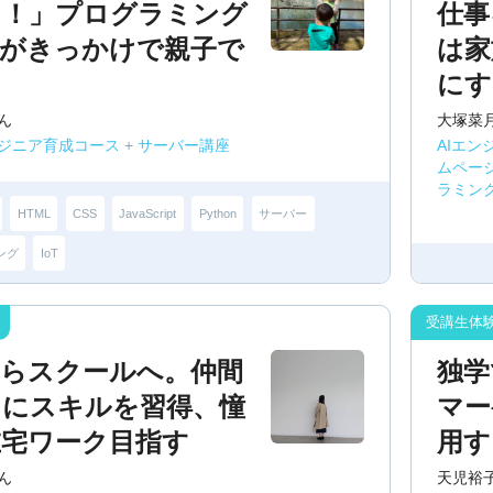
も！」プログラミング
仕事
戦がきっかけで親子で
は家
にす
ん
大塚菜
エンジニア育成コース
+
サーバー講座
AIエン
ムペー
ラミン
HTML
CSS
JavaScript
Python
サーバー
ング
IoT
からスクールへ。仲間
独学
もにスキルを習得、憧
マー
在宅ワーク目指す
用す
ん
天児裕