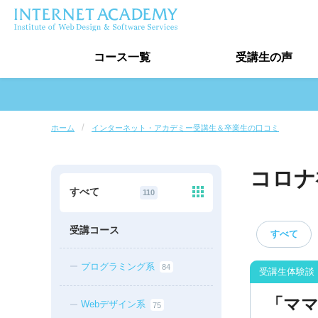
コース
一覧
受講生
の声
受講生の声トップ
ホーム
インターネット・アカデミー受講生＆卒業生の口コミ
卒業生実績
コロナ
受講生インタビュー
すべて
110
最新口コミ情報
受講コース
すべて
プログラミング系
84
「マ
Webデザイン系
75