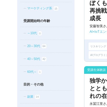
ぼく
マーケティング系
15
再挑
成長
受講開始時の年齢
安藤智美さ
AI×IoT
～10代
0
20～30代
64
リスキリング
AIプログラミ
40～50代
42
60代～
1
独学
目的・その他
とと
れの
副業
14
永冨江里さ