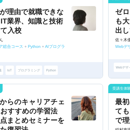
験が理由で就職できな
ゼロ
IT業界、知識と技術
も大
めて入校
出し
ん
佐々木
ニア総合コース
+
Python
+
AIプログラ
Webデ
Webデザ
職
IoT
プログラミング
Python
業からのキャリアチェ
最初
。おすすめの学習法
ても
要点まとめセミナーを
で理
した復習法
稲村恵