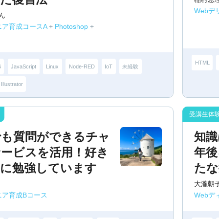
Webデ
ん
ニア育成コースA
+
Photoshop
+
HTML
S
JavaScript
Linux
Node-RED
IoT
未経験
Illustrator
でも質問ができるチャ
知識
サービスを活用！好き
年後
間に勉強しています
たな
大瀧朝
ジニア育成Bコース
Web