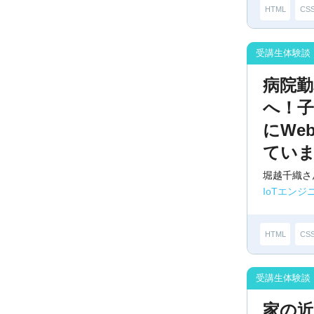
HTML
CS
病院
へ！
にWe
てい
堀越千織さ
IoTエン
HTML
CS
家の