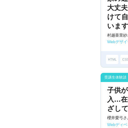
大丈
けて
いま
村越亜里紗
Webデザ
HTML
CS
子供
入…在
ざし
櫻井愛弓さ
Webディ