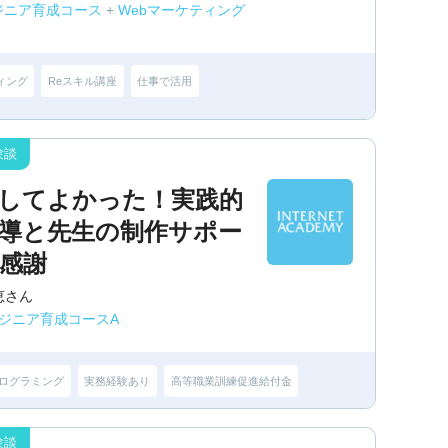
ジニア育成コース
+
Webマーケティング
ィング
Reスキル講座
仕事で活用
してよかった！実践的
導と先生の制作サポー
感謝
恵さん
ンジニア育成コースA
ログラミング
実務経験あり
高等職業訓練促進給付金