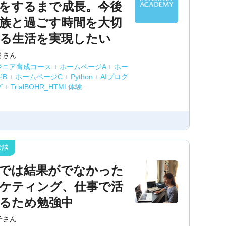
をするまで成長。今後
族と過ごす時間を大切
る生活を実現したい
月さん
ジニア育成コース
+
ホームページA
+
ホー
ジB
+
ホームページC
+
Python
+
AIプログ
グ
+
TrialBOHR_HTML体験
では結果がでなかった
ケティング、仕事で活
るため勉強中
子さん