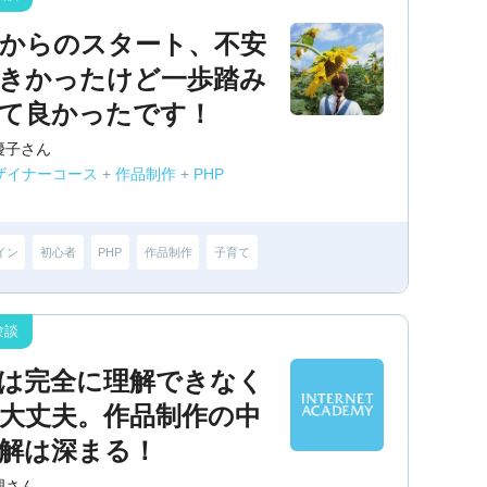
からのスタート、不安
きかったけど一歩踏み
て良かったです！
優子さん
ザイナーコース
+
作品制作
+
PHP
イン
初心者
PHP
作品制作
子育て
は完全に理解できなく
大丈夫。作品制作の中
解は深まる！
理さん