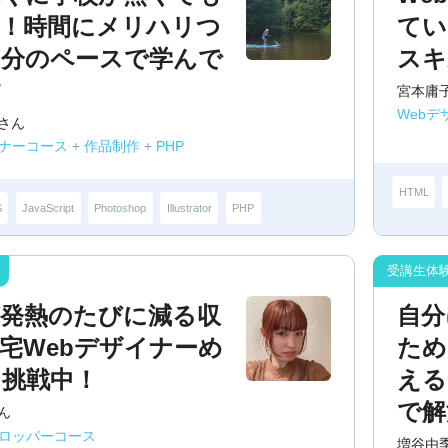
夫！時間にメリハリつ
てい
自分のペースで学んで
スキ
す
宮本庸
Web
さん
イナーコース
+
作品制作
+
PHP
HTML
S
JavaScript
Photoshop
Illustrator
PHP
が発熱のたびに減る収
自分
宅Webデザイナーめ
ため
て挑戦中！
える
で解
ん
ベロッパーコース
増谷由