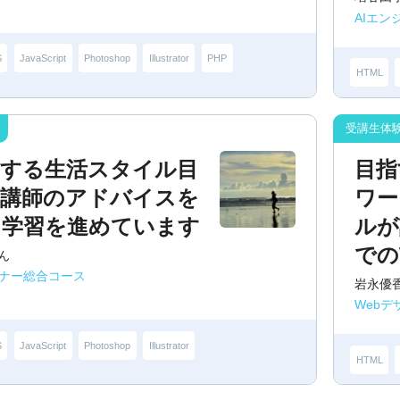
AIエン
S
JavaScript
Photoshop
Illustrator
PHP
HTML
とする生活スタイル目
目指
、講師のアドバイスを
ワー
に学習を進めています
ルが
での
ん
イナー総合コース
岩永優
Web
S
JavaScript
Photoshop
Illustrator
HTML