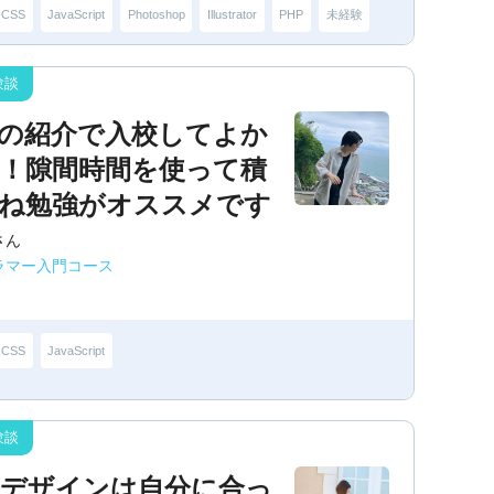
CSS
JavaScript
Photoshop
Illustrator
PHP
未経験
の紹介で入校してよか
！隙間時間を使って積
ね勉強がオススメです
さん
ラマー入門コース
CSS
JavaScript
bデザインは自分に合っ