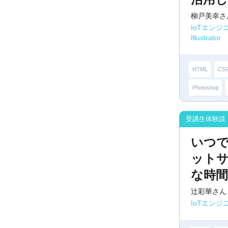
柳戸美幸さ
IoTエンジ
Illustrator
HTML
CS
Photoshop
いつ
ット
な時
辻彩華さん
IoTエン