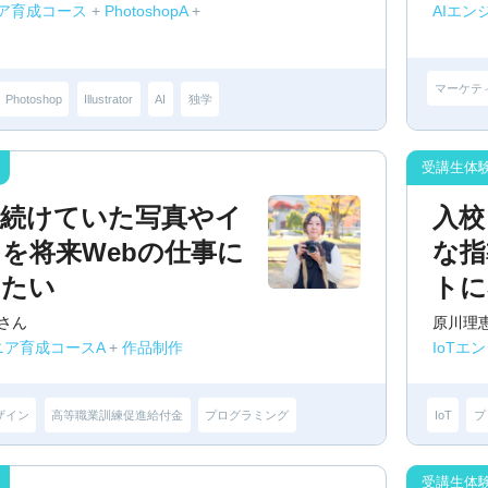
ニア育成コース
+
PhotoshopA
+
AIエン
マーケテ
Photoshop
Illustrator
AI
独学
で続けていた写真やイ
入校
を将来Webの仕事に
な指
したい
トに
さん
原川理
ニア育成コースA
+
作品制作
IoTエ
ザイン
高等職業訓練促進給付金
プログラミング
IoT
プ