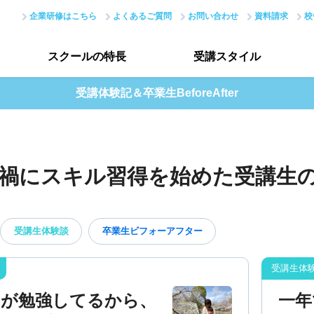
企業研修はこちら
よくあるご質問
お問い合わせ
資料請求
校
スクールの
特長
受講
スタイル
受講体験記＆卒業生BeforeAfter
スクールの特長トップ
受講スタイルトップ
はじめての方へ
データで見る受講生
禍にスキル習得を始めた受講生
現場のノウハウ
授業評価アンケート
最新で正確なスキル
受講生体験談
卒業生ビフォーアフター
アカデミーネットワーク
マが勉強してるから、
一年