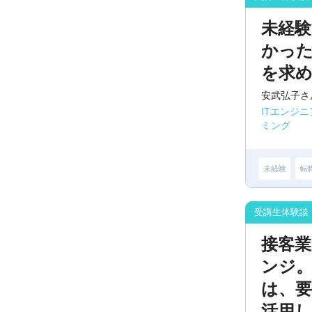
未経
かった
を求
安武弘子さ
ITエンジ
ミング
未経験
転
接客
ンジ
は、
活用