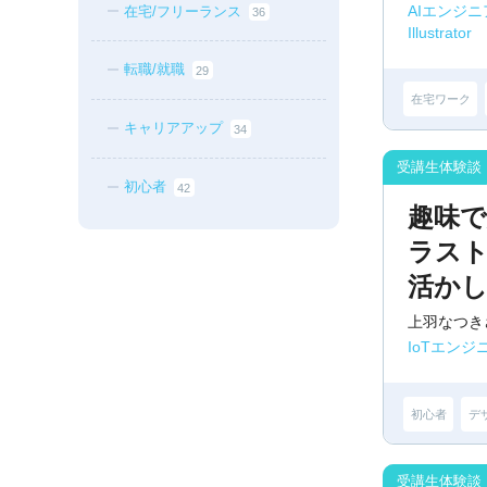
AIエンジ
在宅/フリーランス
36
Illustrator
転職/就職
29
在宅ワーク
キャリアアップ
34
初心者
42
趣味
ラスト
活か
上羽なつき
IoTエンジ
初心者
デ