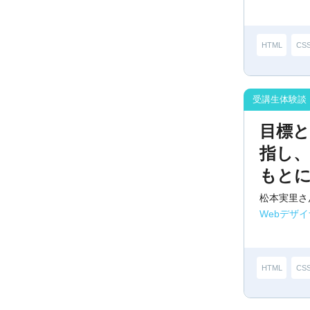
HTML
CS
目標
指し
もと
松本実里さ
Webデザ
HTML
CS