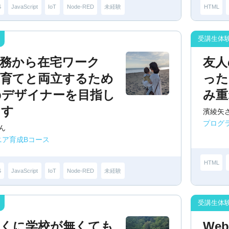
S
JavaScript
IoT
Node-RED
未経験
HTML
勤務から在宅ワーク
友人
子育てと両立するため
った
bデザイナーを目指し
み重
ます
濱綾矢
プログ
ん
ジニア育成Bコース
HTML
S
JavaScript
IoT
Node-RED
未経験
近くに学校が無くても
We