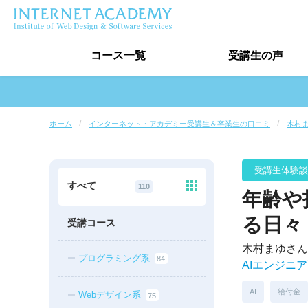
コース
一覧
受講生
の声
受講生の声トップ
ホーム
インターネット・アカデミー受講生＆卒業生の口コミ
木村
卒業生実績
受講生インタビュー
すべて
110
年齢や
最新口コミ情報
る日々
受講コース
木村まゆさん
プログラミング系
84
AIエンジニ
AI
給付金
Webデザイン系
75