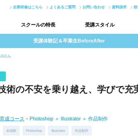
企業研修はこちら
よくあるご質問
お問い合わせ
資料請求
校
スクールの
特長
受講
スタイル
受講体験記＆卒業生BeforeAfter
スクールの特長トップ
受講スタイルトップ
まゆさん
はじめての方へ
データで見る受講生
現場のノウハウ
授業評価アンケート
技術の不安を乗り越え、学びで充
最新で正確なスキル
アカデミーネットワーク
ア育成コース
+
Photoshop ＋ Illustrator ＋ 作品制作
未経験
Photoshop
Illustrator
作品制作