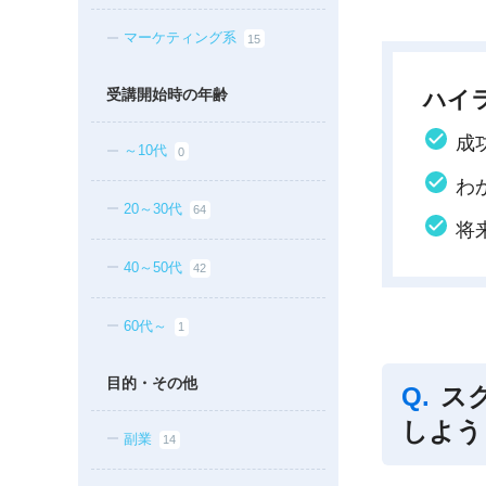
マーケティング系
15
受講開始時の年齢
ハイ
成
～10代
0
わ
20～30代
64
将
40～50代
42
60代～
1
目的・その他
ス
しよう
副業
14