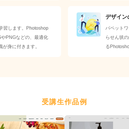
デザイン
します。Photoshop
パペットワ
GやPNGなどの、最適化
らせん状の
識が身に付きます。
るPhoto
受講生作品例