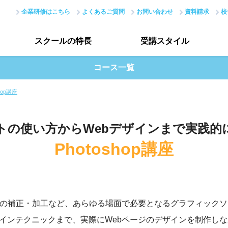
企業研修はこちら
よくあるご質問
お問い合わせ
資料請求
校
スクールの
特長
受講
スタイル
コース一覧
スクールの特長トップ
受講スタイルトップ
shop講座
はじめての方へ
データで見る受講生
トの使い方から
Webデザインまで実践的
現場のノウハウ
授業評価アンケート
Photoshop講座
最新で正確なスキル
アカデミーネットワーク
補正・加工など、あらゆる場面で必要となるグラフィックソフトPhot
インテクニックまで、実際にWebページのデザインを制作し