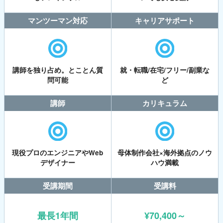
マンツーマン対応
キャリアサポート
講師を独り占め。とことん質
就・転職/在宅/フリー/副業な
問可能
ど
講師
カリキュラム
現役プロのエンジニアやWeb
母体制作会社×海外拠点のノウ
デザイナー
ハウ満載
受講期間
受講料
最長1年間
¥70,400～