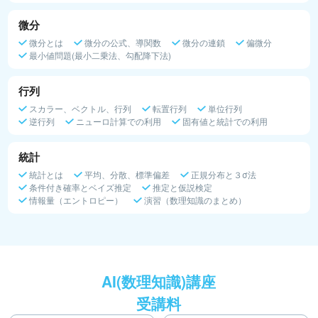
微分
微分とは
微分の公式、導関数
微分の連鎖
偏微分
最小値問題(最小二乗法、勾配降下法)
行列
スカラー、ベクトル、行列
転置行列
単位行列
逆行列
ニューロ計算での利用
固有値と統計での利用
統計
統計とは
平均、分散、標準偏差
正規分布と３σ法
条件付き確率とベイズ推定
推定と仮説検定
情報量（エントロピー）
演習（数理知識のまとめ）
AI(数理知識)講座
受講料