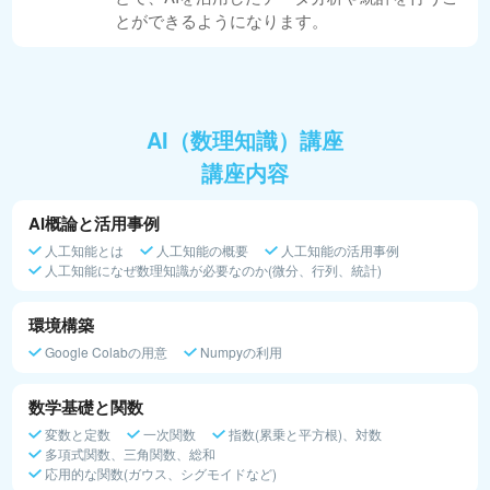
とができるようになります。
AI（数理知識）講座
講座内容
AI概論と活用事例
人工知能とは
人工知能の概要
人工知能の活用事例
人工知能になぜ数理知識が必要なのか(微分、行列、統計)
環境構築
Google Colabの用意
Numpyの利用
数学基礎と関数
変数と定数
一次関数
指数(累乗と平方根)、対数
多項式関数、三角関数、総和
応用的な関数(ガウス、シグモイドなど)