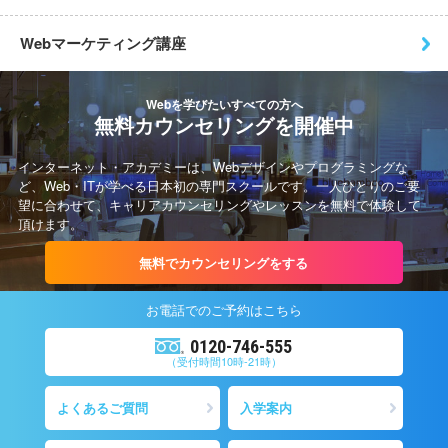
Webマーケティング講座
Webを学びたいすべての方へ
無料カウンセリングを開催中
インターネット・アカデミーは、Webデザインやプログラミングな
ど、Web・ITが学べる日本初の専門スクールです。一人ひとりのご要
望に合わせて、キャリアカウンセリングやレッスンを無料で体験して
頂けます。
無料でカウンセリングをする
お電話での
ご予約
はこちら
0120-746-555
（受付時間10時-21時）
よくあるご質問
入学案内