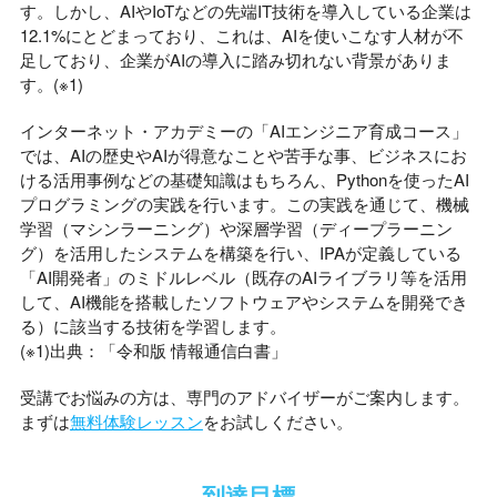
す。しかし、AIやIoTなどの先端IT技術を導入している企業は
12.1%にとどまっており、これは、AIを使いこなす人材が不
足しており、企業がAIの導入に踏み切れない背景がありま
す。(※1)
インターネット・アカデミーの「AIエンジニア育成コース」
では、AIの歴史やAIが得意なことや苦手な事、ビジネスにお
ける活用事例などの基礎知識はもちろん、Pythonを使ったAI
プログラミングの実践を行います。この実践を通じて、機械
学習（マシンラーニング）や深層学習（ディープラーニン
グ）を活用したシステムを構築を行い、IPAが定義している
「AI開発者」のミドルレベル（既存のAIライブラリ等を活用
して、AI機能を搭載したソフトウェアやシステムを開発でき
る）に該当する技術を学習します。
(※1)出典：「令和版 情報通信白書」
受講でお悩みの方は、専門のアドバイザーがご案内します。
まずは
無料体験レッスン
をお試しください。
到達目標