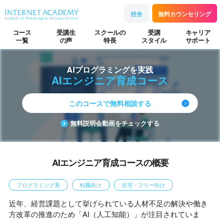
校舎
無料カウンセリング
コース
受講生
スクールの
受講
キャリア
一覧
の声
特長
スタイル
サポート
AIプログラミングを実践
AIエンジニア育成コース
このコースで無料相談する
無料説明会動画をチェックする
AIエンジニア育成コースの概要
プログラミング系
転職向け
在宅・フリー向け
近年、経営課題として挙げられている人材不足の解決や働き
方改革の推進のため「AI（人工知能）」が注目されていま