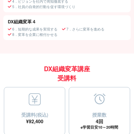
4．ビジョンを社内で周知徹底する
5．社員の自発的行動を促す環境づくり
DX組織変革４
6．短期的な成果を実現する
7．さらに変革を進める
8．変革を企業に根付かせる
DX組織変革講座
受講料
受講料(税込)
授業数
¥92,400
4回
※学習目安10～20時間