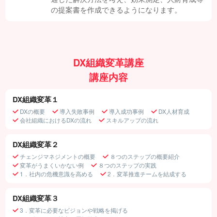
の提案書を作成できるようになります。
DX組織変革講座
講座内容
DX組織変革１
DXの概要
導入失敗事例
導入成功事例
DX人材育成
会社組織におけるDXの流れ
スキルアップの流れ
DX組織変革２
チェンジマネジメントの概要
８つのステップの概要紹介
変革がうまくいかない例
８つのステップの実践
1．社内の危機意識を高める
2．変革推進チームを結成する
DX組織変革３
3．変革に必要なビジョンや戦略を掲げる