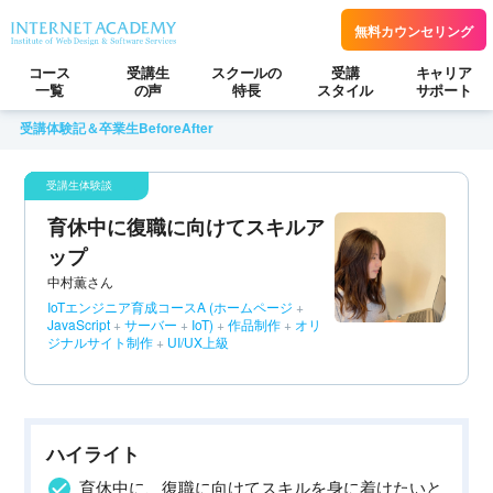
無料カウンセリング
コース
受講生
スクールの
受講
キャリア
一覧
の声
特長
スタイル
サポート
受講体験記＆卒業生BeforeAfter
育休中に復職に向けてスキルア
ップ
中村薫さん
IoTエンジニア育成コースA
(ホームページ
+
JavaScript
+
サーバー
+
IoT)
+
作品制作
+
オリ
ジナルサイト制作
+
UI/UX上級
ハイライト
育休中に、復職に向けてスキルを身に着けたいと