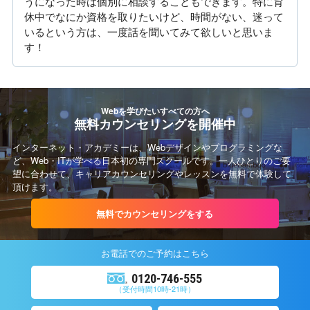
うになった時は個別に相談することもできます。特に育
休中でなにか資格を取りたいけど、時間がない、迷って
いるという方は、一度話を聞いてみて欲しいと思いま
す！
Webを学びたいすべての方へ
無料カウンセリングを開催中
インターネット・アカデミーは、Webデザインやプログラミングな
ど、Web・ITが学べる日本初の専門スクールです。一人ひとりのご要
望に合わせて、キャリアカウンセリングやレッスンを無料で体験して
頂けます。
無料でカウンセリングをする
お電話での
ご予約
はこちら
0120-746-555
（受付時間10時-21時）