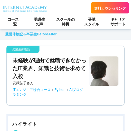
無料カウンセリング
コース
受講生
スクールの
受講
キャリア
一覧
の声
特長
スタイル
サポート
受講体験記＆卒業生BeforeAfter
未経験が理由で就職できなかっ
たIT業界、知識と技術を求めて
入校
安武弘子さん
ITエンジニア総合コース
+
Python
+
AIプログ
ラミング
ハイライト