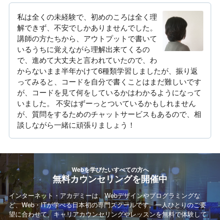
私は全くの未経験で、初めのころは全く理
解できず、不安でしかありませんでした。
講師の方たちから、アウトプットで書いて
いるうちに覚えながら理解出来てくるの
で、進めて大丈夫と言われていたので、わ
からないまま半年かけて6種類学習しましたが、振り返
ってみると、コードを自分で書くことはまだ難しいです
が、コードを見て何をしているかはわかるようになって
いました。 不安はずーっとついているかもしれません
が、質問をするためのチャットサービスもあるので、相
談しながら一緒に頑張りましょう！
Webを学びたいすべての方へ
無料カウンセリングを開催中
インターネット・アカデミーは、Webデザインやプログラミングな
ど、Web・ITが学べる日本初の専門スクールです。一人ひとりのご要
望に合わせて、キャリアカウンセリングやレッスンを無料で体験して