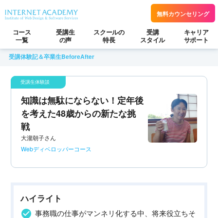
無料カウンセリング
コース
受講生
スクールの
受講
キャリア
一覧
の声
特長
スタイル
サポート
受講体験記＆卒業生BeforeAfter
知識は無駄にならない！定年後
を考えた48歳からの新たな挑
戦
大瀧朝子さん
Webディベロッパーコース
ハイライト
事務職の仕事がマンネリ化する中、将来役立ちそ