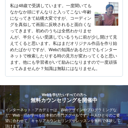
私は48歳で受講しています。一度聞いても
なかなか頭にすんなりと入ってこない年齢
になってきて結構大変ですが、コーディン
グを真似して画面に反映されると面白くな
ってきます。初めのうちは全然わかりませ
んが、半分くらい受講しているうちに前が少し開けて見
えてくると思います。私はまだオリジナル作品を作り始
めたばかりですが、Webの知識があるだけでもインター
ネットで検索したりする時の見方が変わってくると思い
ます。他にも学習者がいて励みになりますので一度頑張
ってみませんか？知識は無駄にはなりません。
Webを学びたいすべての方へ
無料カウンセリングを開催中
インターネット・アカデミーは、Webデザインやプログラミングな
ど、Web・ITが学べる日本初の専門スクールです。一人ひとりのご要
望に合わせて、キャリアカウンセリングやレッスンを無料で体験して
頂けます。