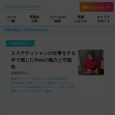
無料カウンセリング
コース
受講生
スクールの
受講
キャリア
一覧
の声
特長
スタイル
サポート
受講体験記＆卒業生BeforeAfter
エステティシャンの仕事をする
中で感じたWebの魅力と可能
性
喜納真樹さん
Webデザイナー入門コース
(Photoshop
+
Illustrator)
+
IoTエンジニア育成コースA
(ホー
ムページ
+
JavaScript
+
サーバー
+
IoT)
+
作品
制作
+
オリジナルサイト制作