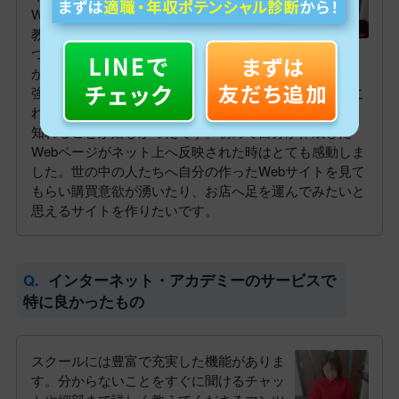
Webデザイナーになるためには膨大な量の
教科書、授業を受けることがあり時間が経
つのがあっという間です。Web業界の知識
が全くなかった私には、HTML、CSS、JavaScriptの勉
強が新鮮だったのはもちろん、サーバーの成り立ちやこ
れからどんどん流行って生活の基盤となるIoTの世界を
知れることが嬉しかったです。初めて自分が作成した
Webページがネット上へ反映された時はとても感動しま
した。世の中の人たちへ自分の作ったWebサイトを見て
もらい購買意欲が湧いたり、お店へ足を運んでみたいと
思えるサイトを作りたいです。
インターネット・アカデミーのサービスで
特に良かったもの
スクールには豊富で充実した機能がありま
す。分からないことをすぐに聞けるチャッ