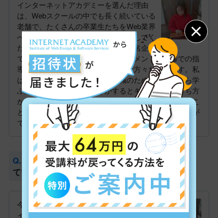
インターネットアカデミーを選んだ理由
は、Webスクールの中でも長く続いている
老舗で、たくさんの卒業生たちをWeb業界
へと輩出しているからです。指導をしてく
ださるインストラクターの方々は有名企業
でのWebサイト作りの経験やマネジメント、研修での指
導をしたことがあるなど経験豊富な方々だからです。私
は他業種からのWeb業界への転職のため基礎を一から学
ぶ必要がありました。どうかするとキーボードの打ち方
から教えてもらいたいくらいでした。どんなに小さなこ
とでもインストラクターの方々は嫌な顔一つせず理解が
できるまで何度でも教えてくださいます。
インターネット・アカデミーで受講を進め
ている感想
今現在は、就職へ向けてオリジナルWebサ
イト制作に専念しています。エンジニア、