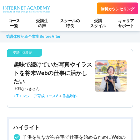
無料カウンセリング
コース
受講生
スクールの
受講
キャリア
一覧
の声
特長
スタイル
サポート
受講体験記＆卒業生BeforeAfter
趣味で続けていた写真やイラス
トを将来Webの仕事に活かし
たい
上羽なつきさん
IoTエンジニア育成コースA
+
作品制作
ハイライト
子供を見ながら在宅で仕事を始めるためにWebの