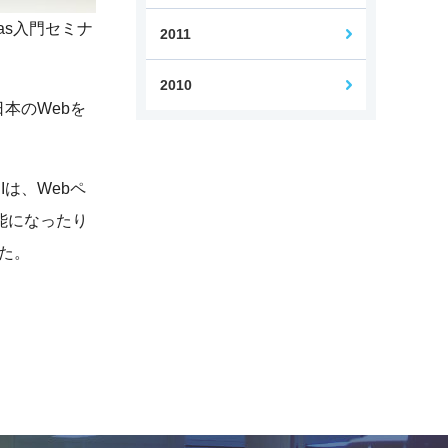
as入門セミナ
2011
2010
日本のWebを
Iは、Webペ
能になったり
した。