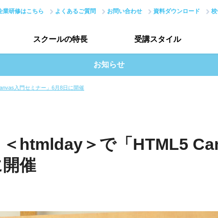
企業研修はこちら
よくあるご質問
お問い合わせ
資料ダウンロード
校
スクールの
特長
受講
スタイル
お知らせ
スクールの特長トップ
受講スタイルトップ
Canvas入門セミナー」6月8日に開催
ーコース
Webサービス開発者コース
ITエンジニ
はじめての方へ
受講生インタビュー
講座
JavaScript講座
Python講座
PHP講座
現場のノウハウ
データで見る受講生
ング講座
IoT講座
IoT講座(ハッカソン)
tmlday＞で「HTML5 Can
最新で正確なスキル
授業評価アンケート
に開催
Webデザイナー総合コース
アカデミーネットワーク
Webディベロッパーコース
We
講座
UI/UX講座
動画編集講座
Webクリエイター能