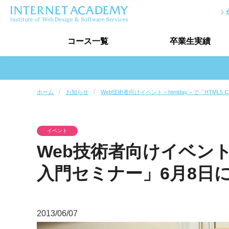
コース
一覧
卒業生
実績
プログラミングコース一覧
ホーム
お知らせ
Web技術者向けイベント＜htmlday＞で「HTML5 
プログラマー入門コース
プログラマ
ホームページ制作講座
作品制作
講座一覧
イベント
データベース講座
AIプログラミ
Web技術者向けイベント＜h
デザインコース一覧
入門セミナー」6月8日
Webデザイナー入門コース
Webデザイナーコース
Photoshop講座
Illustrator
2013/06/07
講座一覧
ウェブデザイン技能検定対策講座