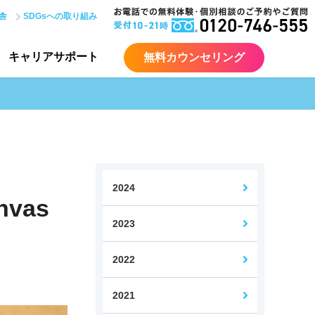
舎
SDGsへの取り組み
キャリア
サポート
無料カウンセリング
ア入門コース
ITエンジニア総合コース
Java講座
サーバー講座
2024
vas
2023
bデザイナー検定コース
Webデザイナー転身コース
2022
力認定試験対策講座
2021