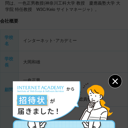
問は、一色正男教授(神奈川工科大学 教授 慶應義塾大学 大
学院 特任教授 W3C/Keio サイトマネージャ）。
会社概要
学校
インターネット･アカデミー
名
学校
大岡和雄
長
一色正男
神奈川工科大学 教授
顧問
慶應義塾大学 大学院 特任教授
W3C/Keio サイトマネージャ(総責任者)
新宿校
〒160-0022