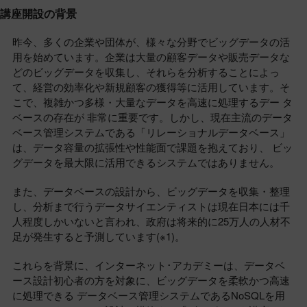
講座開設の背景
昨今、多くの企業や団体が、様々な分野でビッグデータの活
用を始めています。企業は大量の顧客データや販売データな
どのビッグデータを収集し、それらを分析することによっ
て、経営の効率化や新規顧客の獲得等に活用しています。そ
こで、複雑かつ多様・大量なデータを高速に処理するデー タ
ベースの存在が 非常に重要です。しかし、現在主流のデータ
ベース管理システムである「リレーショナルデータベース」
は、データ容量の拡張性や性能面で課題を抱えており、 ビッ
グデータを最大限に活用できるシステムではありません。
また、データベースの設計から、ビッグデータを収集・整理
し、分析まで行うデータサイエンティストは現在日本には千
人程度しかいないと言われ、政府は将来的に25万人の人材不
足が発生すると予測しています(※1)。
これらを背景に、インターネット･アカデミーは、データベ
ース設計初心者の方を対象に、ビッグデータを柔軟かつ高速
に処理できる データベース管理システムであるNoSQLを用