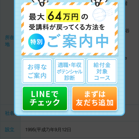
東京都新宿区新宿2-5-15 新宿山興ビル2階
TEL：03-3341-3781
渋谷校
〒150-0043
東京都渋谷区道玄坂2-16-4 野村不動産渋谷
所在
道玄坂ビル7階
地
TEL：03-5459-6039
バンガロール校
Brigade Metropolis, #223, 2nd Floor, Brigade
Arcade,
Mahadevapura Post,Garudacharpalya,
Bangalore -560048
TEL：080-49533329 (日本から：(+91)80-
49533329)
社名
インターネット・ビジネス・ジャパン株式会社
設立
1995(平成7)年9月12日