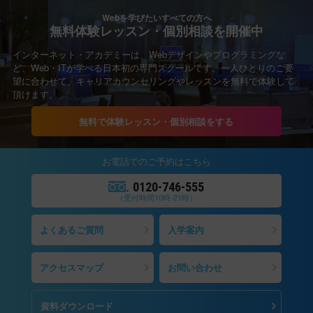
Webを学びたいすべての方へ
無料体験レッスン・個別相談を開催中
インターネット・アカデミーは、Webデザインやプログラミングな
ど、Web・ITが学べる日本初の専門スクールです。一人ひとりのご要
望に合わせて、キャリアカウンセリングやレッスンを無料で体験して
頂けます。
無料で体験レッスン・個別相談をする
お電話での
ご予約
はこちら
0120-746-555
（受付時間10時-21時）
よくあるご質問
入学案内
アクセスマップ
お問い合わせ
資料ダウンロード