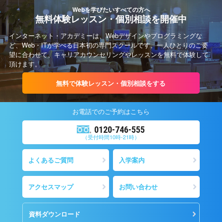
Webを学びたいすべての方へ
無料体験レッスン・個別相談を開催中
インターネット・アカデミーは、Webデザインやプログラミングな
ど、Web・ITが学べる日本初の専門スクールです。一人ひとりのご要
望に合わせて、キャリアカウンセリングやレッスンを無料で体験して
頂けます。
無料で体験レッスン・個別相談をする
お電話での
ご予約
はこちら
0120-746-555
（受付時間10時-21時）
よくあるご質問
入学案内
アクセスマップ
お問い合わせ
資料ダウンロード