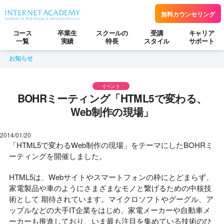
無料カウンセリング
コース
卒業生
スクールの
受講
キャリア
一覧
実績
特長
スタイル
サポート
お知らせ
イベント
BOHRミーティング「HTML5で変わる、
Web制作の現場」
2014/01/20
「HTML5で変わるWeb制作の現場」をテーマにしたBOHRミ
ーティングを開催しました。
HTML5は、Webサイトやスマートフォンの枠にとどまらず、
家電製品や車のようにさまざまなモノと繋げるための中核技
術として 期待されています。マイクロソフトやグーグル、ア
ップルなどの大手IT企業をはじめ、家電メーカーや自動車メ
ーカーも推進しており、いま最も注目を集めている技術のひ